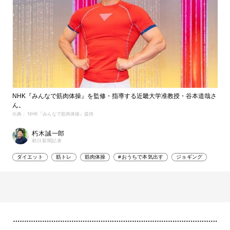
NHK『みんなで筋肉体操』を監修・指導する近畿大学准教授・谷本道哉さ
ん。
出典： NHK『みんなで筋肉体操』提供
朽木誠一郎
朝日新聞記者
ダイエット
筋トレ
筋肉体操
#おうちで本気出す
ジョギング