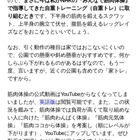
ので、
まさに今は私がNHKの『みんなで筋肉体操』
で指導してきた自重トレーニング（自重トレ）に取
り組むとき
です。下半身の筋肉を鍛えるスクワッ
ト、上半身の腕立て伏せ、腹筋を鍛えるレッグレイ
ズなどをおこなうといいでしょう。
なお、引く動作の種目は家ではおこないにくいの
で、公園での懸垂や斜め懸垂がおすすめです。何か
しらぶら下がれるものがあるはずなので。もう一
度、言いますが、近くの公園も含めての「家トレ」
ですから。
筋肉体操の公式動画はYouTubeからなくなってしま
いましたが、
英語版
は閲覧可能です。また、この状
況を鑑みて、筋肉体操では負荷が高くて取り組めな
い人に向けた『筋肉わんぱく体操』『筋肉元気体
操』『筋肉ココから体操』を考案し（順にレベルが
下がります）、YouTubeにアップしています。ぜひ