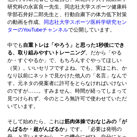
研究科の永富良一先生、同志社大学スポーツ健康科
学部石井好二郎先生と、行動自粛下の体力低下対策
の動画を作成、
同志社大学スポーツ医科学研究セン
ターのYouTubeチャンネル
で公開しています。
中でも
自重トレは「やろう」と思った1秒後にでき
る、取り組みやすいトレーニング
。だから「やる
か・すぐやるか」で、もちろんすぐやってほしい
（笑）。いいセリフですよね。でも、実はこれ、か
なり以前にネットで見かけた他人の「名言」なんで
す。元ネタの発案者に許可をとらなければいけない
のですが……。すみません、時間が経ってしまって
見つけられず、今のところ無許可で使わせていただ
いています。
そして始めたら、これは
筋肉体操でおなじみの「が
んばるか・超がんばるか」
です。「必要は発明の
母」と言いますから、この機会にぜひ、自分にとっ