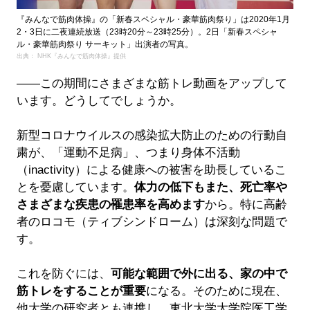
『みんなで筋肉体操』の「新春スペシャル・豪華筋肉祭り」は2020年1月
2・3日に二夜連続放送（23時20分～23時25分）。2日「新春スペシャ
ル・豪華筋肉祭り サーキット」出演者の写真。
出典： NHK『みんなで筋肉体操』提供
――この期間にさまざまな筋トレ動画をアップして
います。どうしてでしょうか。
新型コロナウイルスの感染拡大防止のための行動自
粛が、「運動不足病」、つまり身体不活動
（inactivity）による健康への被害を助長しているこ
とを憂慮しています。
体力の低下もまた、死亡率や
さまざまな疾患の罹患率を高めます
から。特に高齢
者のロコモ（ティブシンドローム）は深刻な問題で
す。
これを防ぐには、
可能な範囲で外に出る、家の中で
筋トレをすることが重要
になる。そのために現在、
他大学の研究者とも連携し、東北大学大学院医工学