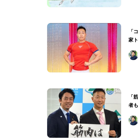
「
家
「
者