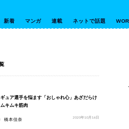
新着
マンガ
連載
ネットで話題
WOR
覧
ィギュア選手を悩ます「おしゃれ心」あざだらけ
、ムキムキ筋肉
2020年10月16日
橋本佳奈