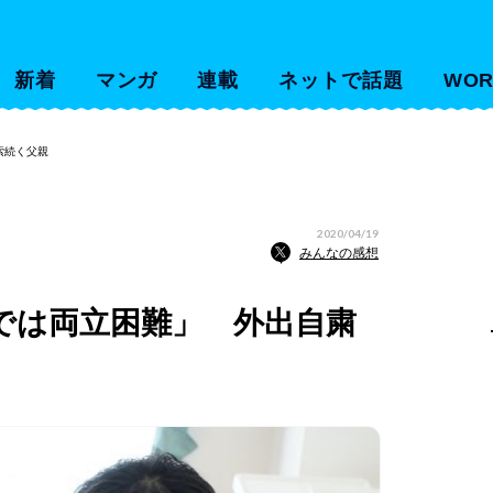
新着
マンガ
連載
ネットで話題
WOR
索続く父親
2020/04/19
みんなの感想
では両立困難」 外出自粛