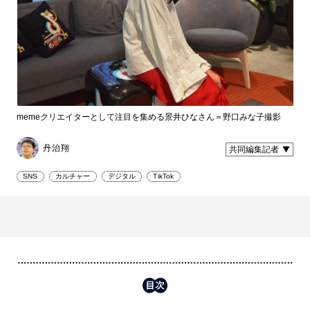
memeクリエイターとして注目を集める景井ひなさん＝野口みな子撮影
丹治翔
共同編集記者
SNS
カルチャー
デジタル
TikTok