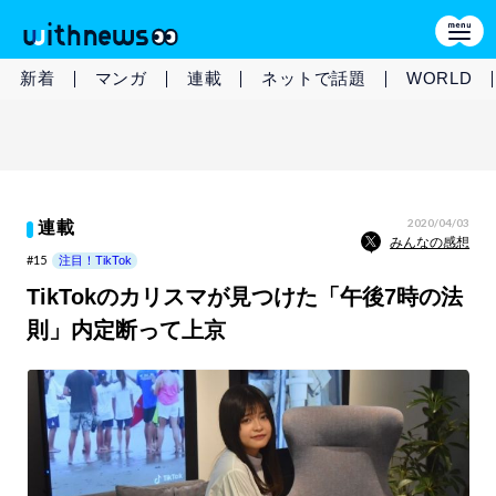
新着
マンガ
連載
ネットで話題
WORLD
2020/04/03
連載
みんなの感想
#15
注目！TikTok
TikTokのカリスマが見つけた「午後7時の法
則」内定断って上京