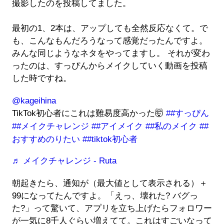
撮影したのを投稿してました。
最初の1、2本は、アップしても全然反応なくて。で
も、こんなもんだろうなって感覚だったんですよ。
みんな同じようなネタをやってますし。 それが変わ
ったのは、すっぴんからメイクしていく動画を投稿
した時ですね。
@kageihina
TikTok初心者にこれは難易度高かった🤯
##すっぴん
##メイクチャレンジ
##アイメイク
##私のメイク
##
おすすめのりたい
##tiktok初心者
♬ メイクチャレンジ - Ruta
朝起きたら、通知が（最大値として表示される）＋
99になってたんですよ。「えっ、壊れた? バグっ
た?」って驚いて、アプリを立ち上げたらフォロワー
が一気に8千人ぐらい増えてて。これはすごいなって