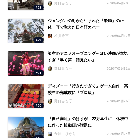
野口みな子
2020年06月20日
#23
ジャングルの町から生まれた「歌姫」の正
体 耳で覚えた日本語カバー
松川希実
2020年06月12日
#22
架空のアニメオープニングっぽい映像が本気
すぎ「早く第１話見たい」
野口みな子
2020年05月31日
#21
ディズニー「行きたすぎて」ゲーム自作 高
校生の完成度に「プロ級」
野口みな子
2020年05月26日
#20
「自己満足」のはずが…22万再生に 休校中
に作った旅動画が話題に
金澤 ひかり
2020年05月25日
#19