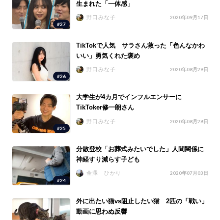
生まれた「一体感」
野口みな子
2020年09月17日
#27
TikTokで人気 サラさん救った「色んなかわ
いい」勇気くれた褒め
野口みな子
2020年08月29日
#26
大学生が4カ月でインフルエンサーに
TikToker修一朗さん
野口みな子
2020年08月28日
#25
分散登校「お葬式みたいでした」人間関係に
神経すり減らす子ども
金澤 ひかり
2020年07月03日
#24
外に出たい猫vs阻止したい猫 2匹の「戦い」
動画に思わぬ反響