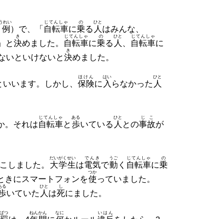
うれい
じてんしゃ
の
ひと
条例
）で、「
自転車
に
乗
る
人
はみんな、
き
じてんしゃ
の
ひと
じてんしゃ
」と
決
めました。
自転車
に
乗
る
人
、
自転車
に
き
ないといけないと
決
めました。
ほけん
はい
ひと
といいます。しかし、
保険
に
入
らなかった
人
じてんしゃ
ある
ひと
じこ
か。それは
自転車
と
歩
いている
人
との
事故
が
だいがくせい
でんき
うご
じてんしゃ
の
こしました。
大学生
は
電気
で
動
く
自転車
に
乗
つか
ときにスマートフォンを
使
っていました。
ある
ひと
し
歩
いていた
人
は
死
にました。
ばつ
ねん
かん
なに
いはん