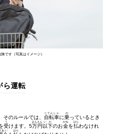
危険です（写真はイメージ）
がら運転
じてんしゃ
の
。そのルールでは、
自転車
に
乗
っているとき
う
まん
えん
いか
かね
はら
を
受
けます。5
万
円
以下
のお
金
を
払
わなけれ
ばあい
はら