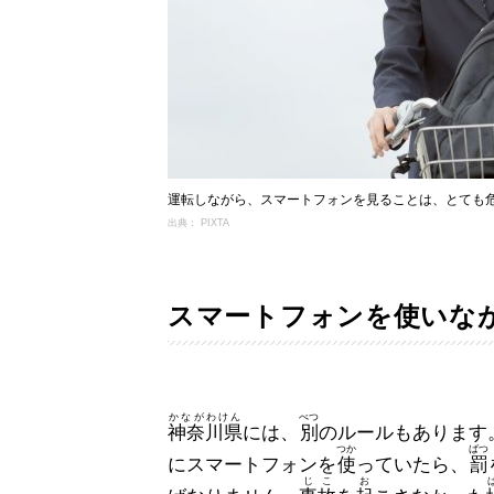
運転しながら、スマートフォンを見ることは、とても
出典： PIXTA
スマートフォンを使いな
かながわけん
べつ
神奈川県
には、
別
のルールもあります
つか
ばつ
にスマートフォンを
使
っていたら、
罰
じこ
お