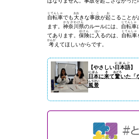
ばなりません。
事故
を
起
こさなかった
じてんしゃ
おお
じこ
お
自転車
でも
大
きな
事故
が
起
こることが
かながわけん
じてんしゃ
ます。
神奈川県
のルールには、
自転車
ほけん
はい
じてんしゃ
てあります。
保険
に
入
るのは、
自転車
かんが
考
えてほしいからです。
にほんご
【やさしい
日本語
】
にほん
き
おどろ
日本
に
来
て
驚
いた「
ふうけい
風景