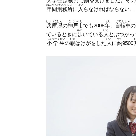
大学生
は
裁判
で
罰
を
受
けました。その
ねん
かん
けいむしょ
はい
年
間
刑務所
に
入
らなければならない、
ひょうごけん
こうべし
ねん
じてんしゃ
兵庫県
の
神戸市
でも2008
年
、
自転車
の
ある
ひと
ているときに
歩
いている
人
とぶつかっ
しょうがくせい
おや
ひと
やく
ま
小学生
の
親
はけがをした
人
に
約
9500