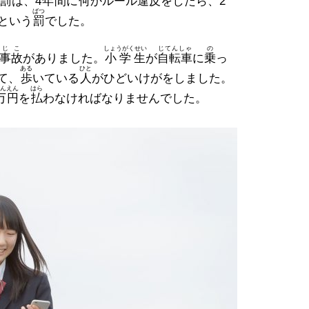
罰
は、4
年
間
に
何
かルール
違反
をしたら、2
ばつ
という
罰
でした。
じこ
しょうがくせい
じてんしゃ
の
事故
がありました。
小学生
が
自転車
に
乗
っ
ある
ひと
て、
歩
いている
人
がひどいけがをしました。
ん
えん
はら
万
円
を
払
わなければなりませんでした。