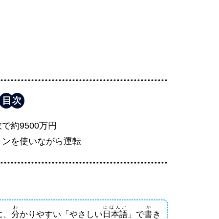
で約9500万円
ォンを使いながら運転
わ
にほんご
か
に、
分
かりやすい「やさしい
日本語
」で
書
き