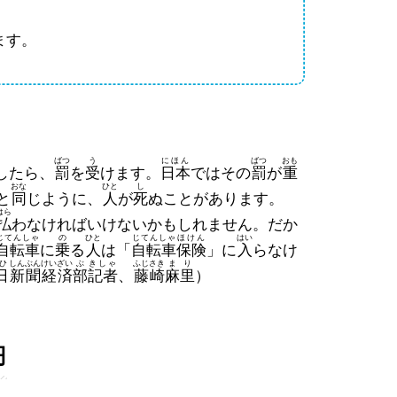
ます。
ばつ
う
にほん
ばつ
おも
したら、
罰
を
受
けます。
日本
ではその
罰
が
重
おな
ひと
し
と
同
じように、
人
が
死
ぬことがあります。
はら
払
わなければいけないかもしれません。だか
じてんしゃ
の
ひと
じてんしゃ
ほけん
はい
自転車
に
乗
る
人
は「
自転車
保険
」に
入
らなけ
ひ
しんぶん
けいざい
ぶ
きしゃ
ふじさき
まり
日
新聞
経済
部
記者
、
藤崎
麻里
）
円