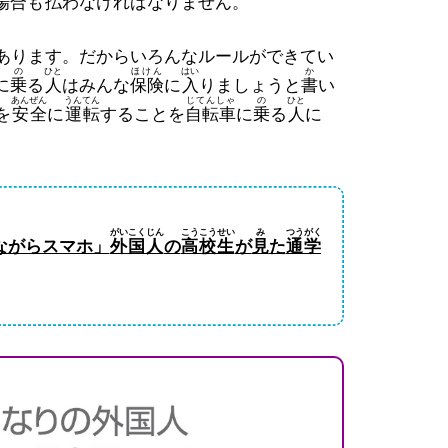
場合
も
払
わなければなりません。
あります。だからいろんなルールができてい
の
ひと
ほけん
はい
か
に
乗
る
人
はみんな
保険
に
入
りましょうと
書
い
あんぜん
うんてん
じてんしゃ
の
ひと
を
安全
に
運転
することを
自転車
に
乗
る
人
に
がいこくじん
こうこうせい
み
つうがく
ながらスマホ」
外国人
の
高校生
が
見
た
通学