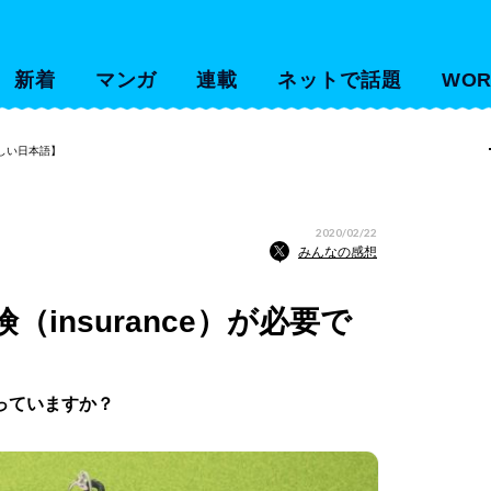
新着
マンガ
連載
ネットで話題
WOR
さしい日本語】
2020/02/22
みんなの感想
insurance）が必要で
っていますか？