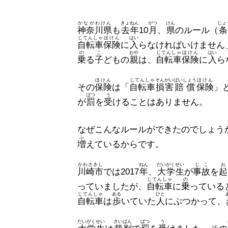
かながわけん
きょねん
がつ
けん
じょ
神奈川県
も
去年
10
月
、
県
のルール（
じてんしゃ
ほけん
はい
自転車
保険
に
入
らなければいけません
の
こ
おや
じてんしゃ
ほけん
はい
乗
る
子
どもの
親
は、
自転車
保険
に
入
ら
ほけん
じてんしゃ
そんがい
ばいしょう
ほけん
その
保険
は「
自転車
損害
賠償
保険
」
ばつ
う
が
罰
を
受
けることはありません。
なぜこんなルールができたのでしょう
ふ
増
えているからです。
かわさきし
ねん
だいがくせい
じこ
お
川崎市
では2017
年
、
大学生
が
事故
を
起
じてんしゃ
の
っていましたが、
自転車
に
乗
っている
じてんしゃ
ある
ひと
自転車
は
歩
いていた
人
にぶつかって、
だいがくせい
さいばん
ばつ
う