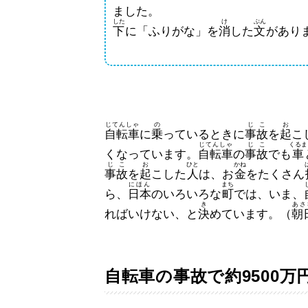
ました。
した
け
ぶん
下
に「ふりがな」を
消
した
文
があり
じてんしゃ
の
じこ
お
自転車
に
乗
っているときに
事故
を
起
こ
じてんしゃ
じこ
くるま
くなっています。
自転車
の
事故
でも
車
じこ
お
ひと
かね
事故
を
起
こした
人
は、お
金
をたくさん
にほん
まち
ら、
日本
のいろいろな
町
では、いま、
き
あさ
ればいけない、と
決
めています。（
朝
自転車の事故で約9500万