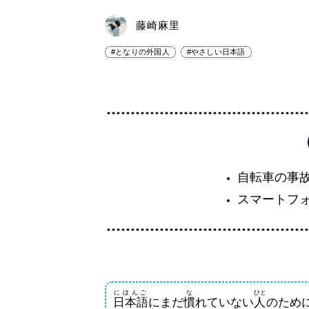
藤崎麻里
#となりの外国人
#やさしい日本語
自転車の事故
スマートフ
にほんご
な
ひと
日本語
にまだ
慣
れていない
人
のため