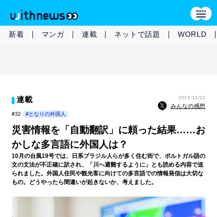
新着
マンガ
連載
ネットで話題
WORLD
2019/11/23
連載
みんなの感想
#32
#となりの外国人
災害情報を「自動翻訳」に頼った結果……お
かしな多言語に外国人は？
10月の台風19号では、日系ブラジル人らが多く住む街で、ポルトガル語の
文の文法が不正確に訳され、「川へ避難するように」とも読める内容で送
られました。外国人住民や観光客に向けての多言語での情報発信は大切な
もの。どうやったら間違いが起きないか、考えました。