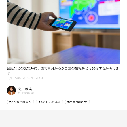
台風などの緊急時に、誰でも分かる多言語の情報をどう発信するか考えま
す
出典： 写真はイメージ＝PIXTA
松川希実
朝日新聞記者
#となりの外国人
#やさしい日本語
#yasashiinews