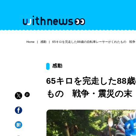
Home
感動
65キロを完走した88歳の自転車レーサーがくれたもの 戦
感動
65キロを完走した88
もの 戦争・震災の末