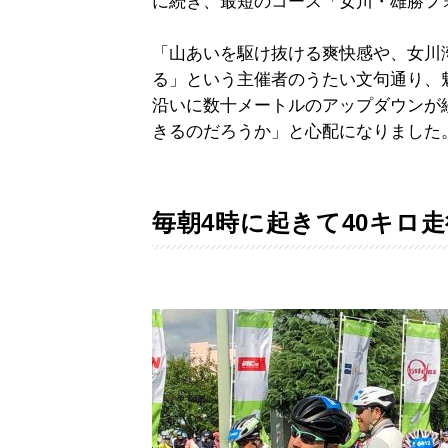
に続き、最短のコース「女川・雄勝フ
「山あいを駆け抜ける爽快感や、女川
る」という主催者のうたい文句通り、
沿いに数十メートルのアップダウンが
きるのだろうか」と心配になりました
毎朝4時に起きて40キロ走