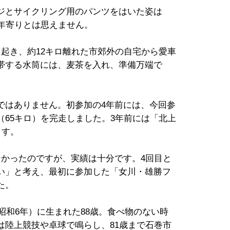
ジとサイクリング用のパンツをはいた姿は
お年寄りとは思えません。
起き、約12キロ離れた市郊外の自宅から愛車
帯する水筒には、麦茶を入れ、準備万端で
ではありません。初参加の4年前には、今回参
65キロ）を完走しました。3年前には「北上
ます。
なかったのですが、実績は十分です。4回目と
い」と考え、最初に参加した「女川・雄勝フ
た。
（昭和6年）に生まれた88歳。食べ物のない時
は陸上競技や卓球で鳴らし、81歳まで石巻市