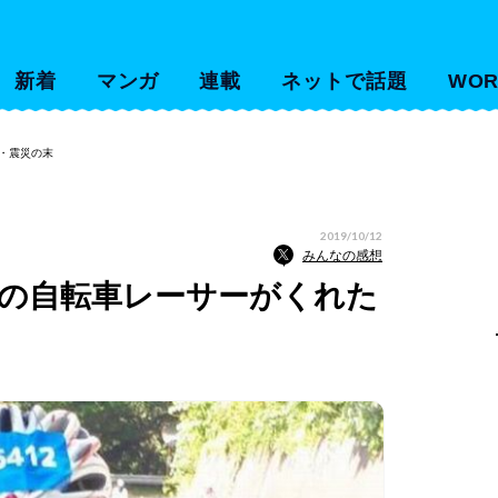
新着
マンガ
連載
ネットで話題
WOR
争・震災の末
2019/10/12
みんなの感想
歳の自転車レーサーがくれた