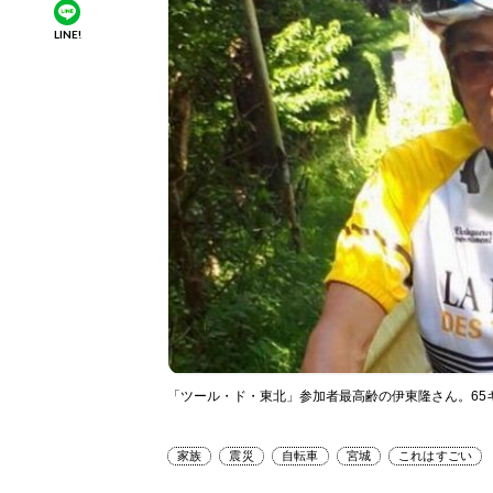
LINE!
「ツール・ド・東北」参加者最高齢の伊東隆さん。65
家族
震災
自転車
宮城
これはすごい