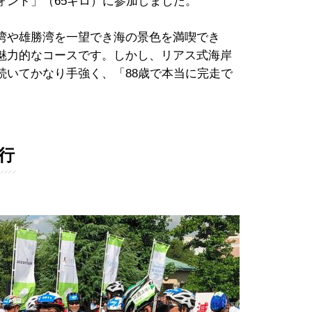
ォンド」（65キロ）に参加しました。
湾や雄勝湾を一望でき海の景色を満喫でき
魅力的なコースです。しかし、リアス式海岸
続いてかなり手強く、「88歳で本当に完走で
。
行