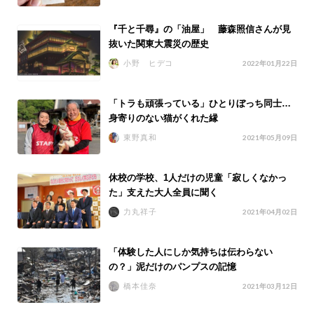
『千と千尋』の「油屋」 藤森照信さんが見
抜いた関東大震災の歴史
小野 ヒデコ
2022年01月22日
「トラも頑張っている」ひとりぼっち同士…
身寄りのない猫がくれた縁
東野真和
2021年05月09日
休校の学校、1人だけの児童「寂しくなかっ
た」支えた大人全員に聞く
力丸祥子
2021年04月02日
「体験した人にしか気持ちは伝わらない
の？」泥だけのパンプスの記憶
橋本佳奈
2021年03月12日