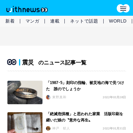
新着
マンガ
連載
ネットで話題
WORLD
震災
のニュース記事一覧
「1987･5」刻印の指輪、被災地の海で見つけ
た 誰のでしょうか
東野真和
2022年03月28日
「絶滅危惧種」と思われた家業 活版印刷を
継いだ娘の〝意外な再生〟
神戸 郁人
2022年01月31日