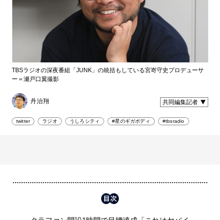
TBSラジオの深夜番組「JUNK」の統括もしている宮嵜守史プロデューサ
ー＝瀬戸口翼撮影
丹治翔
共同編集記者
twitter
ラジオ
うしろシティ
#星のギガボディ
#tbsradio