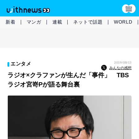
新着
マンガ
連載
ネットで話題
WORLD
2019/08/13
エンタメ
みんなの感想
ラジオ×クラファンが生んだ「事件」 TBS
ラジオ宮嵜Pが語る舞台裏