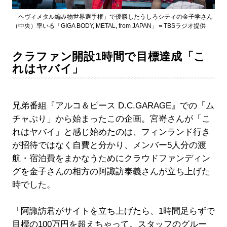
「ヘヴィメタル編み物世界選手権」で優勝したうしろシティの金子学さん
（中央）率いる「GIGA BODY, METAL, from JAPAN」＝TBSラジオ提供
クラファン開設1時間で目標達成「こ
れはヤバイ」
兄弟番組『アルコ＆ピース D.C.GARAGE』での「ム
チャぶり」から始まったこの企画。宮嵜さんが「こ
れはヤバイ」と感じ始めたのは、フィンランド行き
が招待ではなく自費と分かり、メンバー5人分の渡
航・宿泊費をまかなうためにクラウドファンディン
グを金子さんの相方の阿諏訪泰義さんが立ち上げた
時でした。
「阿諏訪君がサイトを立ち上げたら、1時間足らずで
目標の100万円を超えちゃって。スタッフのグルー