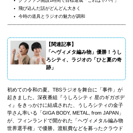
クラファン開設1時間で目標達成「これはヤバイ」
飛び込んだ話がどんどん大きく
今時の道具とラジオの魅力が調和
【関連記事】
「ヘヴィメタ編み物」優勝！うし
ろシティ、ラジオの「ひと夏の奇
跡」
初めての令和の夏。TBSラジオを舞台に「事件」が
起きました。深夜番組『うしろシティ 星のギガボデ
ィ』をきっかけに結成された、うしろシティの金子
学さん率いる「GIGA BODY, METAL, from JAPAN」
が、フィンランドで開かれた「ヘヴィメタル編み物
世界選手権」で優勝。渡航費などを募ったクラウド