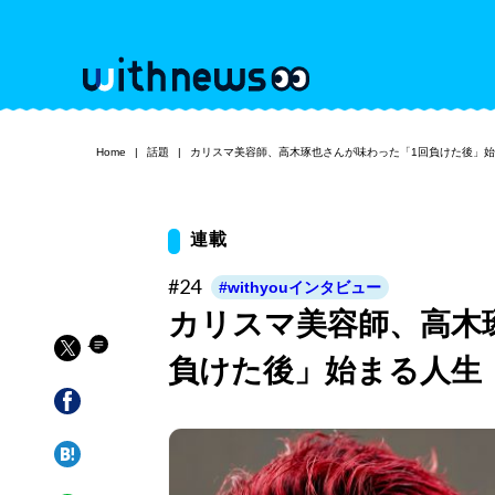
Home
話題
カリスマ美容師、高木琢也さんが味わった「1回負けた後」
連載
#24
#withyouインタビュー
カリスマ美容師、高木
負けた後」始まる人生