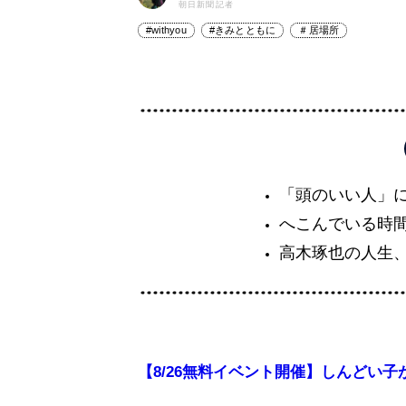
朝日新聞記者
#withyou
#きみとともに
＃居場所
「頭のいい人」
へこんでいる時
高木琢也の人生
【8/26無料イベント開催】しんどい