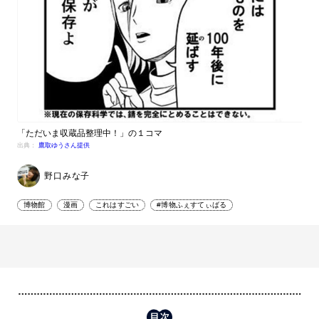
「ただいま収蔵品整理中！」の１コマ
出典：
鷹取ゆうさん提供
野口みな子
博物館
漫画
これはすごい
#博物ふぇすてぃばる