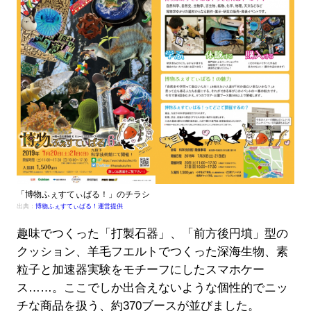
「博物ふぇすてぃばる！」のチラシ
出典：
博物ふぇすてぃばる！運営提供
趣味でつくった「打製石器」、「前方後円墳」型の
クッション、羊毛フエルトでつくった深海生物、素
粒子と加速器実験をモチーフにしたスマホケー
ス……。ここでしか出合えないような個性的でニッ
チな商品を扱う、約370ブースが並びました。