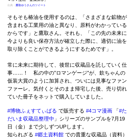
出典：
鷹取ゆうさんのツイート
そもそも椿油を使用するのは、「さまざまな鉱物が
含まれる工業用の油と異なり、原料がわかっている
からです」と鷹取さん。それも、「この先の未来に
今よりも良い保存方法が確立した際に、適切に油を
取り除くことができるようにするためです」。
常に未来に期待して、後世に収蔵品を託していく仕
事……！ 私の中の"ロマンゲージ"が、欽ちゃんの
仮装大賞のように加算され、ついには見事なファン
ファーレ。気付くとそのまま帰宅した後、売り切れ
ていた冊子をネットで購入していました。
#博物ふぇすてぃばる
で販売する
#4コマ漫画
「
#た
だいま収蔵品整理中
」シリーズのサンプルを7月19
日（金）まで少しずつUPします。
知られざる
#郷土資料館
での貴重な収蔵品（資料）