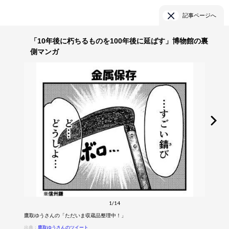
記事ページへ
「10年後に朽ちるものを100年後に延ばす」博物館の裏
側マンガ
1/14
鷹取ゆうさんの「ただいま収蔵品整理中！」
出典：
鷹取ゆうさんのツイート