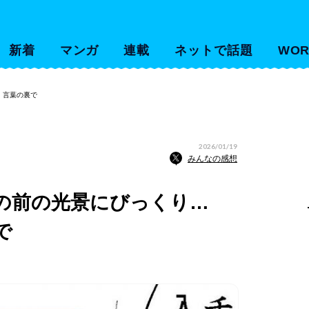
新着
マンガ
連載
ネットで話題
WOR
」言葉の裏で
2026/01/19
みんなの感想
の前の光景にびっくり…
で