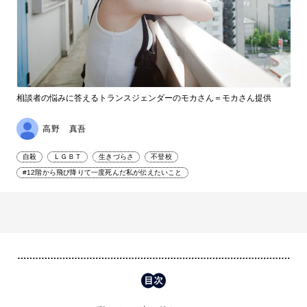
相談者の悩みに答えるトランスジェンダーのモカさん＝モカさん提供
高野 真吾
自殺
ＬＧＢＴ
生きづらさ
不登校
#12階から飛び降りて一度死んだ私が伝えたいこと