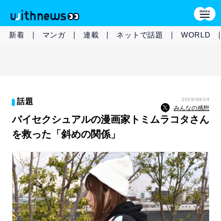
新着
マンガ
連載
ネットで話題
WORLD
2019/04/24
話題
みんなの感想
バイセクシュアルの漫画家トミムラコタさん
を救った「斜めの関係」