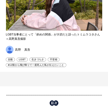
LGBT当事者にとって「斜めの関係」が大切だと語ったトミムラコタさん
＝高野真吾撮影
高野 真吾
自殺
LGBT
生きづらさ
不登校
#12階から飛び降りて一度死んだ私が伝えたいこと