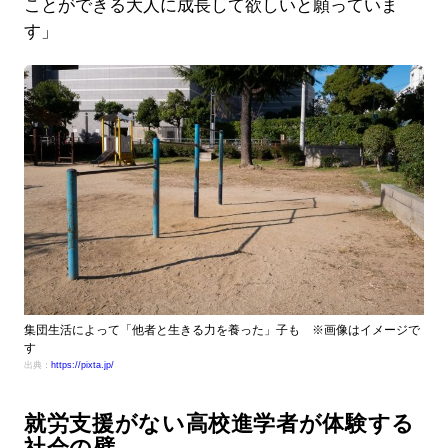
ことができる大人に成長して欲しいと願っていま
す」
集団生活によって「他者と生きる力を養った」子も ※画像はイメージで
す
出典：
https://pixta.jp/
就労支援がない高校進学者が体験する
社会の壁