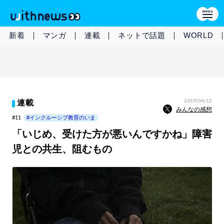
新着
マンガ
連載
ネットで話題
WORLD
2019/04/12
連載
みんなの感想
#11
#インクルーシブ教育のいま
「いじめ、受けた方が悪いんですかね」障害
児との共生、阻むもの