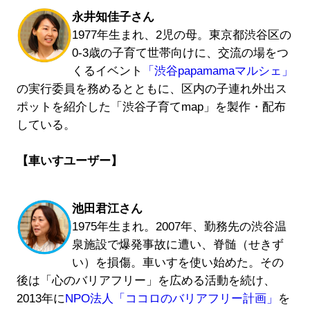
永井知佳子さん
1977年生まれ、2児の母。東京都渋谷区の
0-3歳の子育て世帯向けに、交流の場をつ
くるイベント
「渋谷papamamaマルシェ」
の実行委員を務めるとともに、区内の子連れ外出ス
ポットを紹介した「渋谷子育てmap」を製作・配布
している。
【車いすユーザー】
池田君江さん
1975年生まれ。2007年、勤務先の渋谷温
泉施設で爆発事故に遭い、脊髄（せきず
い）を損傷。車いすを使い始めた。その
後は「心のバリアフリー」を広める活動を続け、
2013年に
NPO法人「ココロのバリアフリー計画」
を