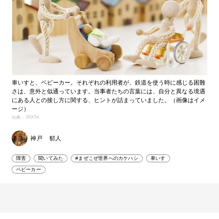
車いすと、ベビーカー。それぞれの利用者が、鉄道を使う時に感じる困難
さは、意外と似通っています。当事者たちの言葉には、自分と異なる境遇
にある人との接し方に関する、ヒントが詰まっていました。（画像はイメ
ージ）
出典： PIXTA
神戸 郁人
障害
聞いてみた
#まぜこぜ世界へのカケハシ
車いす
ベビーカー