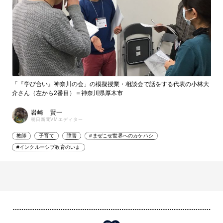
「『学び合い』神奈川の会」の模擬授業・相談会で話をする代表の小林大
介さん（左から2番目）＝神奈川県厚木市
岩崎 賢一
朝日新聞VMエディター
教師
子育て
障害
#まぜこぜ世界へのカケハシ
#インクルーシブ教育のいま