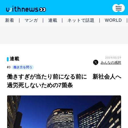
新着
マンガ
連載
ネットで話題
WORLD
2019/03/29
連載
みんなの感想
#3
働き方を問う
働きすぎが当たり前になる前に 新社会人へ
過労死しないための7箇条