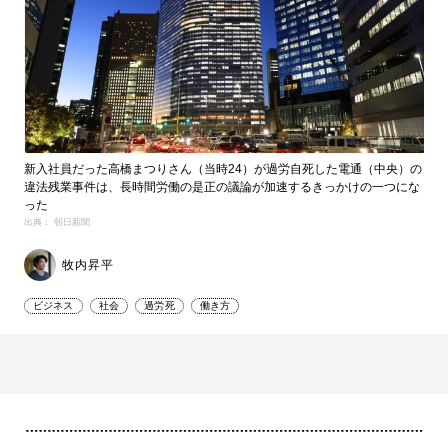
新入社員だった高橋まつりさん（当時24）が過労自死した電通（中央）の
違法残業事件は、長時間労働の是正の議論が加速するきっかけの一つにな
った
出典： 朝日新聞
牧内昇平
ビジネス
社会
過労死
働き方