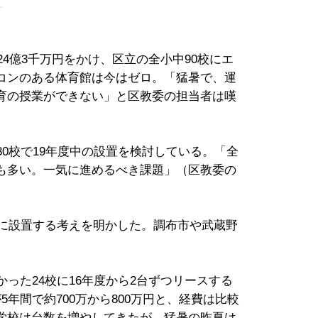
24億3千万円をかけ、区立の全小中90校にエ
コンのある体育館は今はゼロ。「猛暑で、運
育の授業ができない」と区教委の担当者は嘆
30校で19年度中の設置を検討している。「全
も多い。一気に進めるべき課題」（区教委の
校に設置する考えを明かした。調布市や武蔵野
かった24校に16年度から2台ずつリースする
年間で約700万から800万円と、経費は比較
学校は台数を増やしてきたが、猛暑の昨夏は