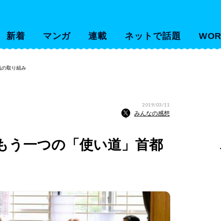
新着
マンガ
連載
ネットで話題
WOR
気の取り組み
2019/03/11
みんなの感想
もう一つの「使い道」首都