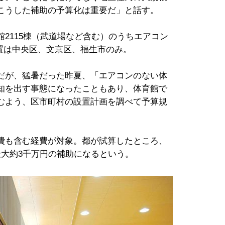
こうした補助の予算化は重要だ」と話す。
2115棟（武道場など含む）のうちエアコン
設置は中央区、文京区、福生市のみ。
だが、猛暑だった昨夏、「エアコンのない体
知を出す事態になったこともあり、体育館で
むよう、区市町村の設置計画を調べて予算規
費も含む経費が対象。都が試算したところ、
最大約3千万円の補助になるという。