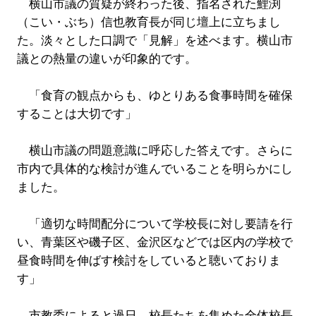
横山市議の質疑が終わった後、指名された鯉渕
（こい・ぶち）信也教育長が同じ壇上に立ちまし
た。淡々とした口調で「見解」を述べます。横山市
議との熱量の違いが印象的です。
「食育の観点からも、ゆとりある食事時間を確保
することは大切です」
横山市議の問題意識に呼応した答えです。さらに
市内で具体的な検討が進んでいることを明らかにし
ました。
「適切な時間配分について学校長に対し要請を行
い、青葉区や磯子区、金沢区などでは区内の学校で
昼食時間を伸ばす検討をしていると聴いておりま
す」
市教委によると過日、校長たちを集めた全体校長