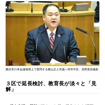
横浜市の本会議場壇上で質問する横山正人市議＝同市中区、高野真吾撮影
３区で延長検討、教育長が淡々と「見
解」