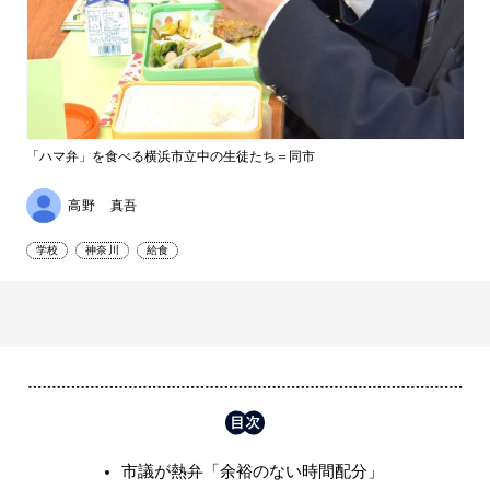
「ハマ弁」を食べる横浜市立中の生徒たち＝同市
高野 真吾
学校
神奈川
給食
市議が熱弁「余裕のない時間配分」