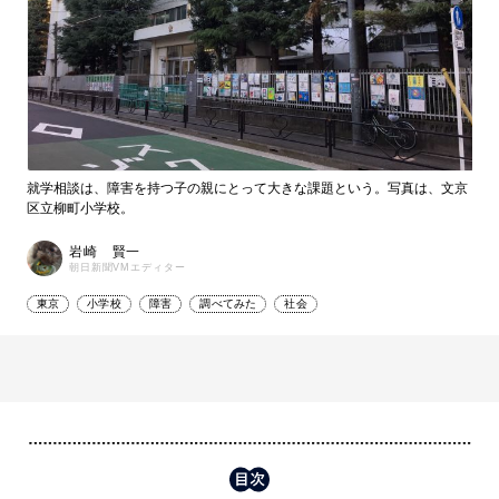
就学相談は、障害を持つ子の親にとって大きな課題という。写真は、文京
区立柳町小学校。
岩崎 賢一
朝日新聞VMエディター
東京
小学校
障害
調べてみた
社会