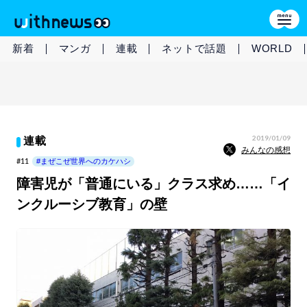
新着
マンガ
連載
ネットで話題
WORLD
2019/01/09
連載
みんなの感想
#11
#まぜこぜ世界へのカケハシ
障害児が「普通にいる」クラス求め……「イ
ンクルーシブ教育」の壁