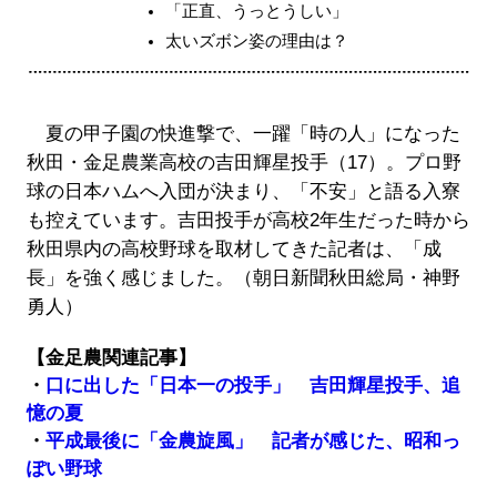
「正直、うっとうしい」
太いズボン姿の理由は？
夏の甲子園の快進撃で、一躍「時の人」になった
秋田・金足農業高校の吉田輝星投手（17）。プロ野
球の日本ハムへ入団が決まり、「不安」と語る入寮
も控えています。吉田投手が高校2年生だった時から
秋田県内の高校野球を取材してきた記者は、「成
長」を強く感じました。（朝日新聞秋田総局・神野
勇人）
【金足農関連記事】
・
口に出した「日本一の投手」 吉田輝星投手、追
憶の夏
・
平成最後に「金農旋風」 記者が感じた、昭和っ
ぽい野球