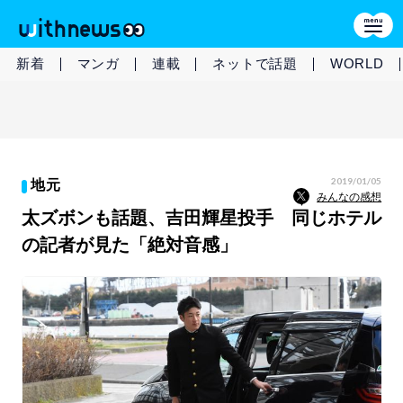
新着
マンガ
連載
ネットで話題
WORLD
2019/01/05
地元
みんなの感想
太ズボンも話題、吉田輝星投手 同じホテル
の記者が見た「絶対音感」