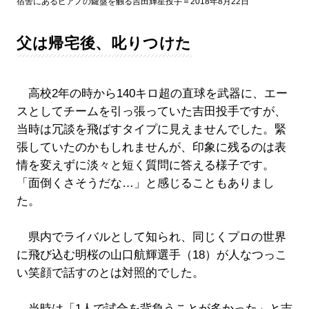
宿舎にあるピアノの鍵盤を触る吉田輝星投手＝2018年8月22日
父は帰宅後、叱りつけた
高校2年の時から140キロ超の直球を武器に、エー
スとしてチームを引っ張っていた吉田投手ですが、
当時は冗談を飛ばすタイプに見えませんでした。緊
張していたのかもしれませんが、印象に残るのは表
情を変えずに淡々と短く質問に答える様子です。
「面倒くさそうだな…」と感じることもありまし
た。
県内でライバルとして知られ、同じくプロの世界
に飛び込む明桜の山口航輝選手（18）が人なつっこ
い笑顔で話すのとは対照的でした。
当時は「1人で試合を背負うことが多かった」と吉