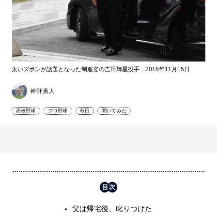
太いズボンが話題となった制服姿の吉田輝星投手＝2018年11月15日
神野勇人
高校野球
プロ野球
秋田
聞いてみた
父は帰宅後、叱りつけた