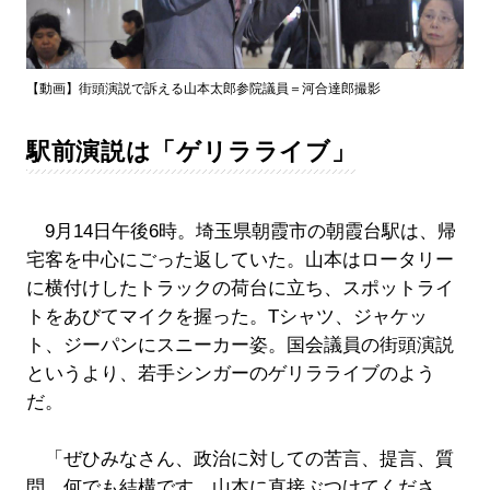
Video
【動画】街頭演説で訴える山本太郎参院議員＝河合達郎撮影
駅前演説は「ゲリラライブ」
9月14日午後6時。埼玉県朝霞市の朝霞台駅は、帰
宅客を中心にごった返していた。山本はロータリー
に横付けしたトラックの荷台に立ち、スポットライ
トをあびてマイクを握った。Tシャツ、ジャケッ
ト、ジーパンにスニーカー姿。国会議員の街頭演説
というより、若手シンガーのゲリラライブのよう
だ。
「ぜひみなさん、政治に対しての苦言、提言、質
問、何でも結構です。山本に直接ぶつけてくださ