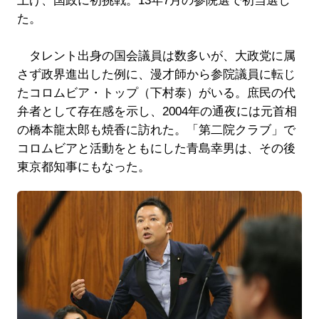
上げ、国政に初挑戦。13年7月の参院選で初当選し
た。
タレント出身の国会議員は数多いが、大政党に属
さず政界進出した例に、漫才師から参院議員に転じ
たコロムビア・トップ（下村泰）がいる。庶民の代
弁者として存在感を示し、2004年の通夜には元首相
の橋本龍太郎も焼香に訪れた。「第二院クラブ」で
コロムビアと活動をともにした青島幸男は、その後
東京都知事にもなった。