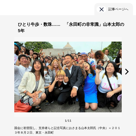
記事ページへ
ひとり牛歩・数珠…… 「永田町の非常識」山本太郎の
5年
1/11
国会に初登院し、支持者らと記念写真におさまる山本太郎氏（中央）＝２０１
３年８月２日、東京・永田町