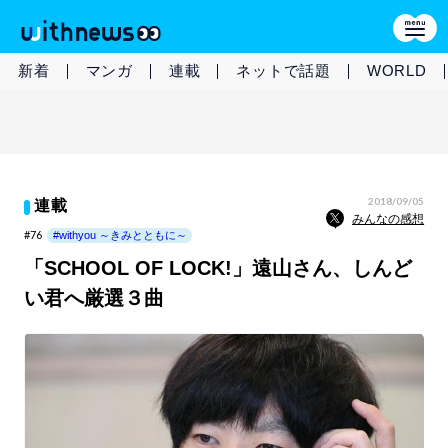
新着
マンガ
連載
ネットで話題
WORLD
2018/09/05
連載
みんなの感想
#76
#withyou ～きみとともに～
「SCHOOL OF LOCK!」遠山さん、しんど
い君へ厳選３曲