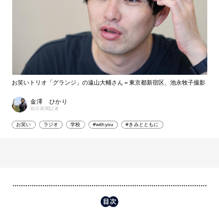
お笑いトリオ「グランジ」の遠山大輔さん＝東京都新宿区、池永牧子撮影
金澤 ひかり
朝日新聞記者
お笑い
ラジオ
学校
#withyou
#きみとともに