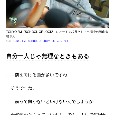
TOKYO FM「SCHOOL OF LOCK!」にとーやま校長として出演中の遠山大
輔さん
出典：
TOKYO FM「SCHOOL OF LOCK!」ホームページより
自分一人じゃ無理なときもある
――前を向ける曲が多いですね
そうですね。
――前って向かないといけないんでしょうか
全然向かなくっていいすよ。でも、人生で何回か