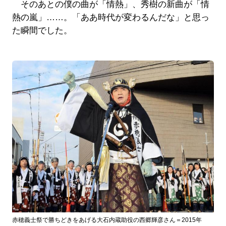
そのあとの僕の曲が「情熱」、秀樹の新曲が「情
熱の嵐」……。「ああ時代が変わるんだな」と思っ
た瞬間でした。
赤穂義士祭で勝ちどきをあげる大石内蔵助役の西郷輝彦さん＝2015年