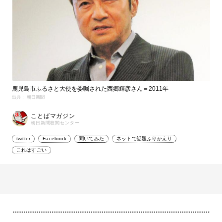
鹿児島市ふるさと大使を委嘱された西郷輝彦さん＝2011年
出典： 朝日新聞
ことばマガジン
朝日新聞校閲センター
twitter
Facebook
聞いてみた
ネットで話題ふりかえり
これはすごい