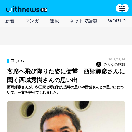
新着
マンガ
連載
ネットで話題
WORLD
2018/08/14
コラム
みんなの感想
客席へ飛び降りた姿に衝撃 西郷輝彦さんに
聞く西城秀樹さんの思い出
西郷輝彦さんが、御三家と呼ばれた当時の思いや西城さんとの思い出につ
いて、一文を寄せてくれました。