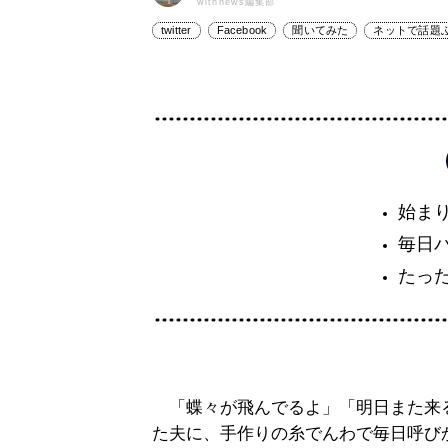
withnews編集部
twitter
Facebook
聞いてみた
ネットで話題
始ま
毎日
たっ
「蝶々が飛んでるよ」「明日また来
た夫に、手作りの糸でんわで毎日呼び