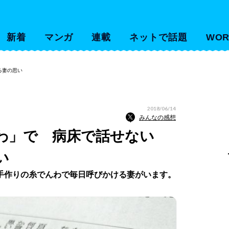
新着
マンガ
連載
ネットで話題
WOR
る妻の思い
2018/06/14
みんなの感想
わ」で 病床で話せない
い
手作りの糸でんわで毎日呼びかける妻がいます。