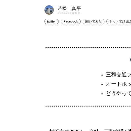
若松 真平
withnews編集部
twitter
Facebook
聞いてみた
ネットで話題
三和交通
オートボ
どうやっ