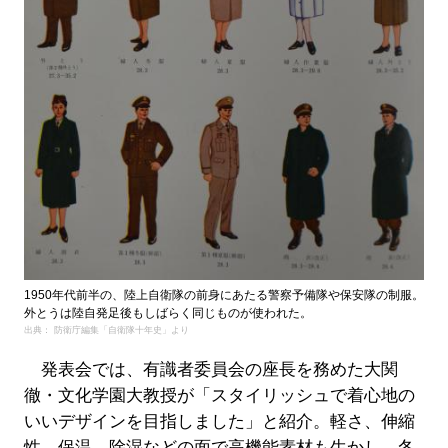
1950年代前半の、陸上自衛隊の前身にあたる警察予備隊や保安隊の制服。
外とうは陸自発足後もしばらく同じものが使われた。
出典： 防衛庁編集「自衛隊十年史」より
発表会では、有識者委員会の座長を務めた大関
徹・文化学園大教授が「スタイリッシュで着心地の
いいデザインを目指しました」と紹介。軽さ、伸縮
性、保温、除湿などの面で高機能素材も生かし、冬