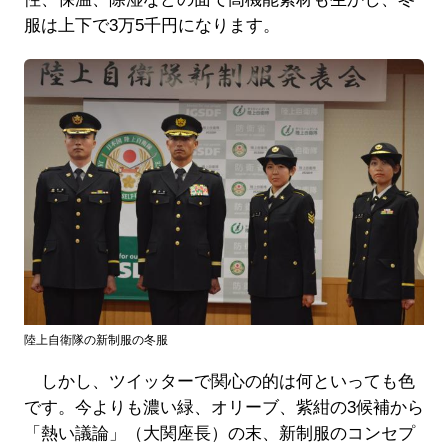
服は上下で3万5千円になります。
陸上自衛隊の新制服の冬服
しかし、ツイッターで関心の的は何といっても色
です。今よりも濃い緑、オリーブ、紫紺の3候補から
「熱い議論」（大関座長）の末、新制服のコンセプ