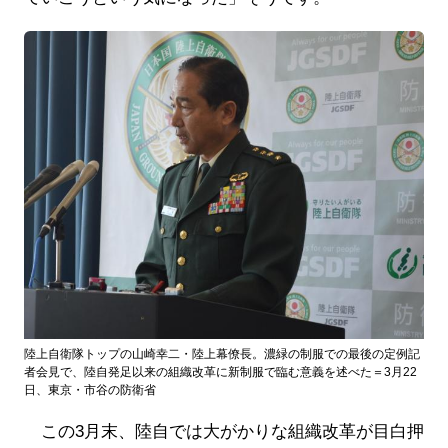
陸上自衛隊トップの山崎幸二・陸上幕僚長。濃緑の制服での最後の定例記
者会見で、陸自発足以来の組織改革に新制服で臨む意義を述べた＝3月22
日、東京・市谷の防衛省
この3月末、陸自では大がかりな組織改革が目白押