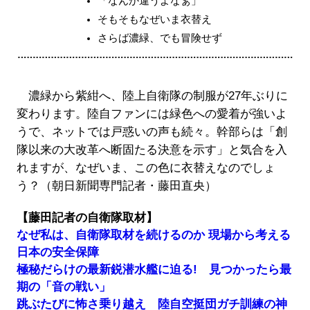
「なんか違うよなぁ」
そもそもなぜいま衣替え
さらば濃緑、でも冒険せず
濃緑から紫紺へ、陸上自衛隊の制服が27年ぶりに
変わります。陸自ファンには緑色への愛着が強いよ
うで、ネットでは戸惑いの声も続々。幹部らは「創
隊以来の大改革へ断固たる決意を示す」と気合を入
れますが、なぜいま、この色に衣替えなのでしょ
う？（朝日新聞専門記者・藤田直央）
【藤田記者の自衛隊取材】
なぜ私は、自衛隊取材を続けるのか 現場から考える
日本の安全保障
​​​​​​​極秘だらけの最新鋭潜水艦に迫る! 見つかったら最
期の「音の戦い」
跳ぶたびに怖さ乗り越え 陸自空挺団ガチ訓練の神