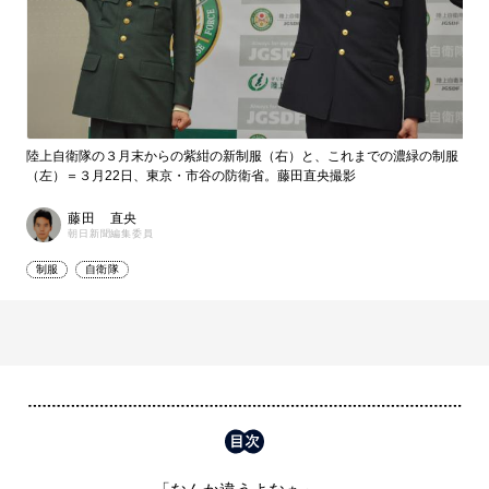
陸上自衛隊の３月末からの紫紺の新制服（右）と、これまでの濃緑の制服
（左）＝３月22日、東京・市谷の防衛省。藤田直央撮影
藤田 直央
朝日新聞編集委員
制服
自衛隊