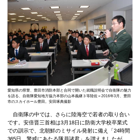
愛知県の県警、豊田市消防本部と合同で開いた就職説明会で自衛隊の魅力
を語る、自衛隊愛知地方協力本部の山本義継３等陸佐＝2016年3月、豊田
市のスカイホール豊田。安田琢典撮影
自衛隊の中では、さらに陸海空で若者の取り合い
です。安倍晋三首相は3月18日に防衛大学校卒業式
での訓示で、北朝鮮のミサイル発射に備え「24時間
365日、警戒にあたる隊員諸君」を讃えましたが、