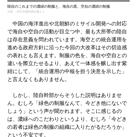
陸自のこれまでの濃緑の制服と、海自の黒、空自の濃紺の制服
出典： 2017年版防衛白書より
中国の海洋進出や北朝鮮のミサイル開発への対応
で海自や空自の活動が目立つ中、最も大所帯の陸自
は存在意義を問われています。海空との統合運用を
進める政府方針に沿った今回の大改革はその切迫感
の表れとも言えます。制服の色を、海自や空自との
違いを際立たせるより、あえて一体感を醸し出す紫
紺にして、「統合運用の中核を担う決意を示した」
と言えなくもありません。
しかし、陸自幹部からそうした説明はありませ
ん。むしろ「緑色の制服なんて、今どき他にないで
しょう」という声が聞かれます。そこに感じるの
は、濃緑へのこだわりというより、むしろ「今どき
の若者は緑色の制服の組織に入りたがるだろうか」
という不安です。