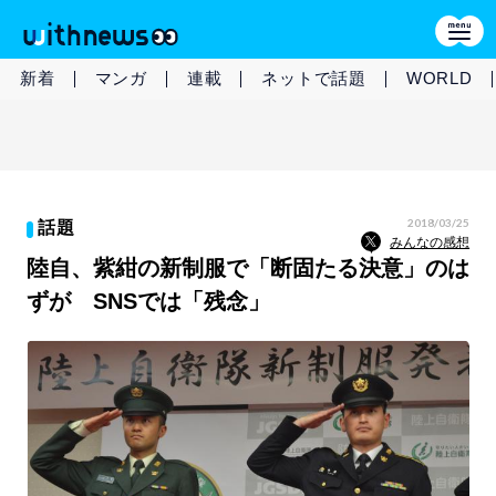
新着
マンガ
連載
ネットで話題
WORLD
2018/03/25
話題
みんなの感想
陸自、紫紺の新制服で「断固たる決意」のは
ずが SNSでは「残念」