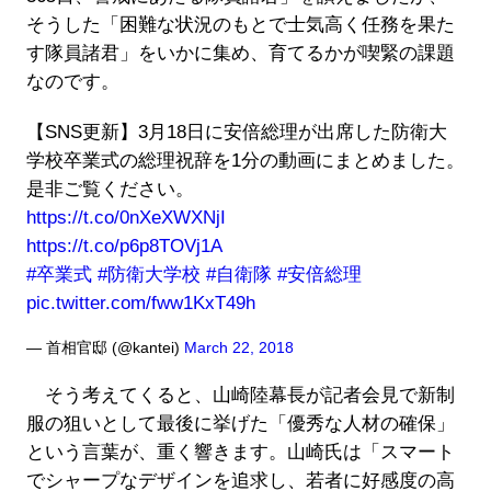
そうした「困難な状況のもとで士気高く任務を果た
す隊員諸君」をいかに集め、育てるかが喫緊の課題
なのです。
【SNS更新】3月18日に安倍総理が出席した防衛大
学校卒業式の総理祝辞を1分の動画にまとめました。
是非ご覧ください。
https://t.co/0nXeXWXNjI
https://t.co/p6p8TOVj1A
#卒業式
#防衛大学校
#自衛隊
#安倍総理
pic.twitter.com/fww1KxT49h
— 首相官邸 (@kantei)
March 22, 2018
そう考えてくると、山崎陸幕長が記者会見で新制
服の狙いとして最後に挙げた「優秀な人材の確保」
という言葉が、重く響きます。山崎氏は「スマート
でシャープなデザインを追求し、若者に好感度の高