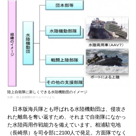
陸上自衛隊に新しくできる水陸機動団のイメージ
出典： 陸上自衛隊のホームページより
日本版海兵隊とも呼ばれる水陸機動団は、侵攻さ
れた離島を奪い返すため、それまで自衛隊になかっ
た水陸両用作戦能力を備えています。相浦駐屯地
（長崎県）を司令部に2100人で発足。方面隊でなく