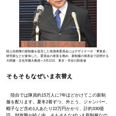
陸上自衛隊の新制服を提言した有識者委員会にはデザイナーや「軍装史」
研究家などが参加した。委員会の座長を務め、新制服の発表会で説明する
大関徹・文化学園大教授＝3月22日、東京・市谷の防衛省
そもそもなぜいま衣替え
陸自では隊員約15万人に7年ほどかけてこの新制
服を配ります。夏冬2着ずつ、外とう、ジャンパー、
帽子など含め1人あたり22万円かかり、計約330億
円。財政難が続く中、そもそもなぜいま新制服なの