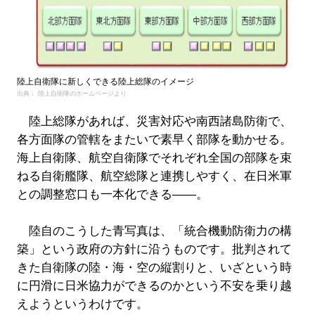
陸上自衛隊に新しくできる陸上総隊のイメージ
出典： 陸上自衛隊のホームページより
陸上総隊があれば、災害対応や南西諸島防衛で、
各方面隊の管轄をまたいで素早く部隊を動かせる。
海上自衛隊、航空自衛隊でそれぞれ全国の部隊を束
ねる自衛艦隊、航空総隊と連携しやすく、在日米軍
との調整窓口も一本化できる――。
陸自のこうした青写真は、「統合機動防衛力の構
築」という政府の方針に沿うものです。批判されて
きた自衛隊の陸・海・空の縦割りと、いざという時
に円滑に日米協力ができるのかという不安を乗り越
えようというわけです。