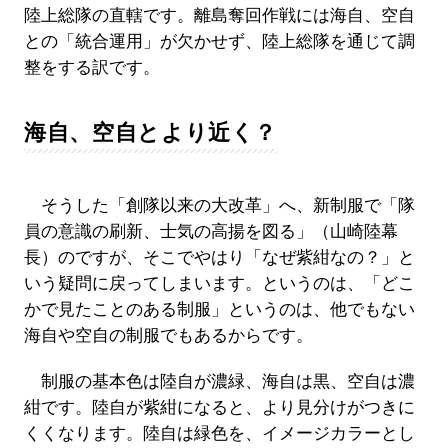
陸上総隊の直轄です。離島奪回作戦には海自、空自
との「統合運用」が欠かせず、陸上総隊を通じて調
整をする訳です。
海自、空自とより近く？
そうした「創隊以来の大改革」へ、新制服で「隊
員の意識の刷新、士気の高揚を図る」（山崎陸幕
長）のですが、そこでやはり「なぜ紫紺なの？」と
いう疑問に戻ってしまいます。というのは、「どこ
かで見たことのある制服」というのは、他でもない
海自や空自の制服でもあるからです。
制服の基本色は陸自が濃緑、海自は黒、空自は濃
紺です。陸自が紫紺になると、より見分けがつきに
くくなります。陸自は緑色を、イメージカラーとし