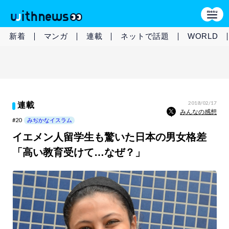
新着
マンガ
連載
ネットで話題
WORLD
2018/02/17
連載
みんなの感想
#20
みぢかなイスラム
イエメン人留学生も驚いた日本の男女格差
「高い教育受けて…なぜ？」