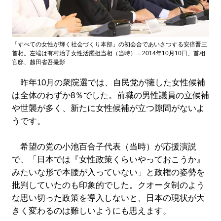
「すべての女性が輝く社会づくり本部」の初会合であいさつする安倍晋三
首相。左端は有村治子女性活躍担当相（当時）＝2014年10月10日、首相
官邸、越田省吾撮影
昨年10月の衆院選では、自民党が擁した女性候補
は全体のわずか8％でした。前職の男性議員の立候補
や世襲が多く、新たに女性候補が立つ隙間がないよ
うです。
希望の党の小池百合子代表（当時）が応援演説
で、「日本では『女性政策くらいやっておこうか』
みたいな形で本腰が入っていない」と政権の姿勢を
批判していたのも印象的でした。クオータ制のよう
な思い切った政策を導入しないと、日本の現状が大
きく変わるのは難しいようにも思えます。