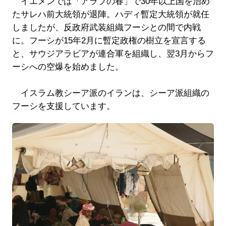
イエメンでは「アラブの春」で30年以上国を治め
たサレハ前大統領が退陣。ハディ暫定大統領が就任
しましたが、反政府武装組織フーシとの間で内戦
に。フーシが15年2月に暫定政権の樹立を宣言する
と、サウジアラビアが連合軍を組織し、翌3月からフ
ーシへの空爆を始めました。
イスラム教シーア派のイランは、シーア派組織の
フーシを支援しています。