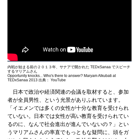
内戦が始まる前の２０１３年、サナアで開かれた TEDxSanaa でスピーチ
するマリアムさん
Opportunity knocks... Who's there to answer? Maryam Alkubati at
TEDxSanaa 2013 出典： YouTube
日本で政治や経済関連の会議を取材すると、参加
者が全員男性、という光景がありふれています。
「イエメンでは多くの女性が十分な教育を受けられ
ていない。日本では女性が高い教育を受けられてい
るのに、なんで社会進出が進んでいないの？」とい
うマリアムさんの率直でもっともな疑問に、頭をガ