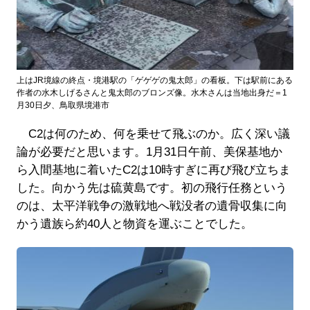
上はJR境線の終点・境港駅の「ゲゲゲの鬼太郎」の看板。下は駅前にある
作者の水木しげるさんと鬼太郎のブロンズ像。水木さんは当地出身だ＝1
月30日夕、鳥取県境港市
C2は何のため、何を乗せて飛ぶのか。広く深い議
論が必要だと思います。1月31日午前、美保基地か
ら入間基地に着いたC2は10時すぎに再び飛び立ちま
した。向かう先は硫黄島です。初の飛行任務という
のは、太平洋戦争の激戦地へ戦没者の遺骨収集に向
かう遺族ら約40人と物資を運ぶことでした。