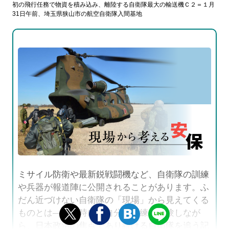
初の飛行任務で物資を積み込み、離陸する自衛隊最大の輸送機Ｃ２＝１月
31日午前、埼玉県狭山市の航空自衛隊入間基地
ミサイル防衛や最新鋭戦闘機など、自衛隊の訓練
や兵器が報道陣に公開されることがあります。ふ
だん近づけない自衛隊の「現場」から見えてくる
ものとは――。時には自分で訓練を体験しなが
ら、日本政治の焦点であり続ける自衛隊を追う記