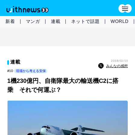
新着
マンガ
連載
ネットで話題
WORLD
2018/02/10
連載
みんなの感想
#10
現場から考える安保
1機230億円、自衛隊最大の輸送機C2に搭
乗 それで何運ぶ？