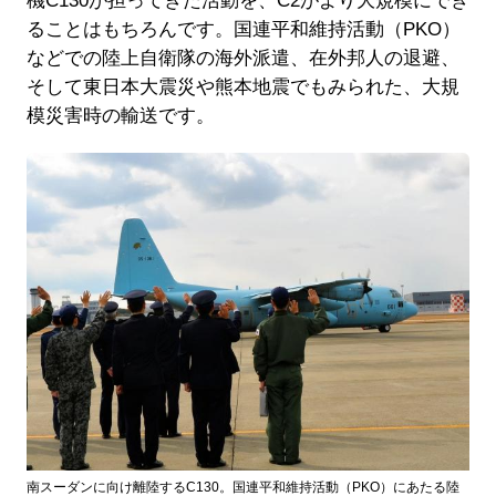
機C130が担ってきた活動を、C2がより大規模にでき
ることはもちろんです。国連平和維持活動（PKO）
などでの陸上自衛隊の海外派遣、在外邦人の退避、
そして東日本大震災や熊本地震でもみられた、大規
模災害時の輸送です。
南スーダンに向け離陸するC130。国連平和維持活動（PKO）にあたる陸