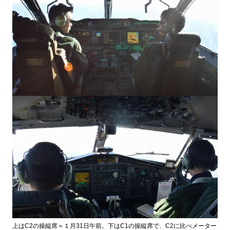
上はC2の操縦席＝１月31日午前。下はC1の操縦席で、C2に比べメーター