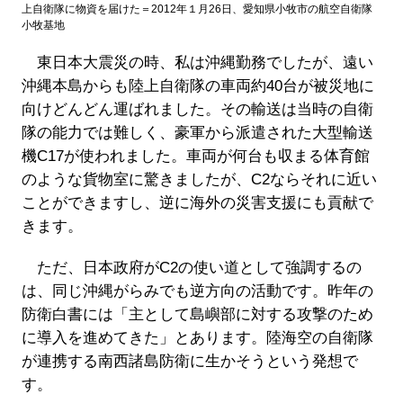
上自衛隊に物資を届けた＝2012年１月26日、愛知県小牧市の航空自衛隊
小牧基地
東日本大震災の時、私は沖縄勤務でしたが、遠い
沖縄本島からも陸上自衛隊の車両約40台が被災地に
向けどんどん運ばれました。その輸送は当時の自衛
隊の能力では難しく、豪軍から派遣された大型輸送
機C17が使われました。車両が何台も収まる体育館
のような貨物室に驚きましたが、C2ならそれに近い
ことができますし、逆に海外の災害支援にも貢献で
きます。
ただ、日本政府がC2の使い道として強調するの
は、同じ沖縄がらみでも逆方向の活動です。昨年の
防衛白書には「主として島嶼部に対する攻撃のため
に導入を進めてきた」とあります。陸海空の自衛隊
が連携する南西諸島防衛に生かそうという発想で
す。