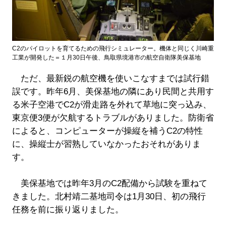
C2のパイロットを育てるための飛行シミュレーター。機体と同じく川崎重
工業が開発した＝１月30日午後、鳥取県境港市の航空自衛隊美保基地
ただ、最新鋭の航空機を使いこなすまでは試行錯
誤です。昨年6月、美保基地の隣にあり民間と共用す
る米子空港でC2が滑走路を外れて草地に突っ込み、
東京便3便が欠航するトラブルがありました。防衛省
によると、コンピューターが操縦を補うC2の特性
に、操縦士が習熟していなかったおそれがありま
す。
美保基地では昨年3月のC2配備から試験を重ねて
きました。北村靖二基地司令は1月30日、初の飛行
任務を前に振り返りました。