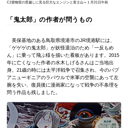
C2貨物室の窓越しに見る巨大なエンジンと富士山＝１月31日午前
「鬼太郎」の作者が問うもの
美保基地のある鳥取県境港市のJR境港駅には、
「ゲゲゲの鬼太郎」が妖怪退治のため「一反もめ
ん」に乗って飛ぶ様を描いた看板があります。2015
年に亡くなった作者の水木しげるさんはご当地出
身。21歳の時には太平洋戦争で召集され、今のパプ
アニューギニアのラバウルで米軍の空襲にあって左
腕を失い、復員後に漫画家になって戦争の不条理を
問う作品も残しました。