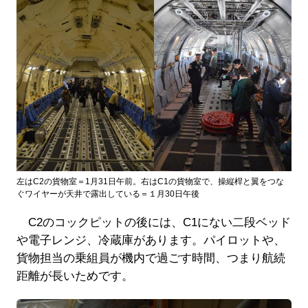
左はC2の貨物室＝1月31日午前。右はC1の貨物室で、操縦桿と翼をつな
ぐワイヤーが天井で露出している＝１月30日午後
C2のコックピットの後には、C1にない二段ベッド
や電子レンジ、冷蔵庫があります。パイロットや、
貨物担当の乗組員が機内で過ごす時間、つまり航続
距離が長いためです。