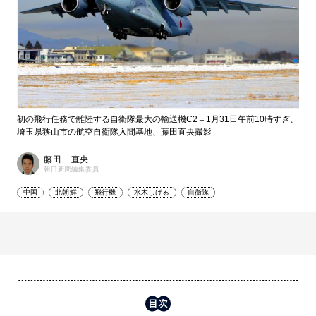
初の飛行任務で離陸する自衛隊最大の輸送機C2＝1月31日午前10時すぎ、
埼玉県狭山市の航空自衛隊入間基地、藤田直央撮影
藤田 直央
朝日新聞編集委員
中国
北朝鮮
飛行機
水木しげる
自衛隊