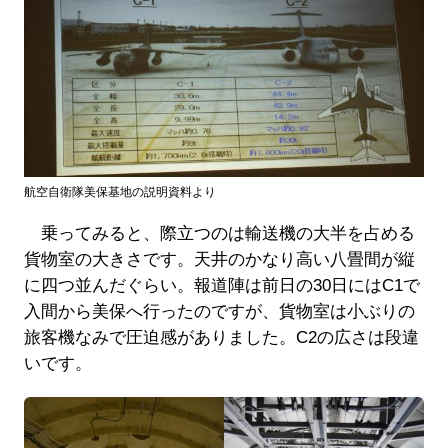
航空自衛隊美保基地の説明資料より
乗ってみると、際立つのは輸送機の大半を占める
貨物室の大きさです。天井のかなり高い八畳間が縦
に四つ並んだぐらい。報道陣は前日の30日にはC1で
入間から美保へ行ったのですが、貨物室は小ぶりの
旅客機なみで圧迫感がありました。C2の広さは段違
いです。