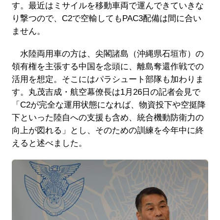
す。最近はミサイルを移動車両で運んできていきな
り撃つので、C2で空輸してもPAC3配備は間に合い
ません。
水陸両用車の方は、尖閣諸島（沖縄県石垣市）の
領有権を主張する中国を念頭に、離島奪還作戦での
活用を想定。そこにはパラシュート部隊も加わりま
す。丸茂吉成・航空幕僚長は1月26日の記者会見で
「C2が完全な運用状態になれば、物資投下や空挺降
下といった陸自への支援も含め、統合機動防衛力の
向上が図れる」とし、そのための訓練を今年中に終
えると述べました。