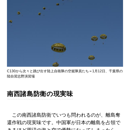
C130から次々と跳び出す陸上自衛隊の空挺隊員たち＝1月12日、千葉県の
陸自習志野演習場
南西諸島防衛の現実味
この南西諸島防衛でいつも問われるのが、離島奪
還作戦の現実味です。中国軍が日本の離島を占領で