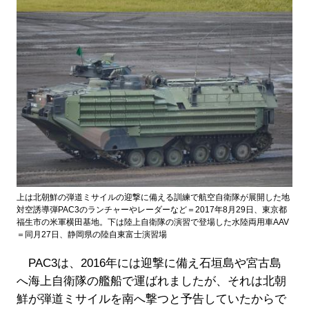
上は北朝鮮の弾道ミサイルの迎撃に備える訓練で航空自衛隊が展開した地
対空誘導弾PAC3のランチャーやレーダーなど＝2017年8月29日、東京都
福生市の米軍横田基地。下は陸上自衛隊の演習で登場した水陸両用車AAV
＝同月27日、静岡県の陸自東富士演習場
PAC3は、2016年には迎撃に備え石垣島や宮古島
へ海上自衛隊の艦船で運ばれましたが、それは北朝
鮮が弾道ミサイルを南へ撃つと予告していたからで