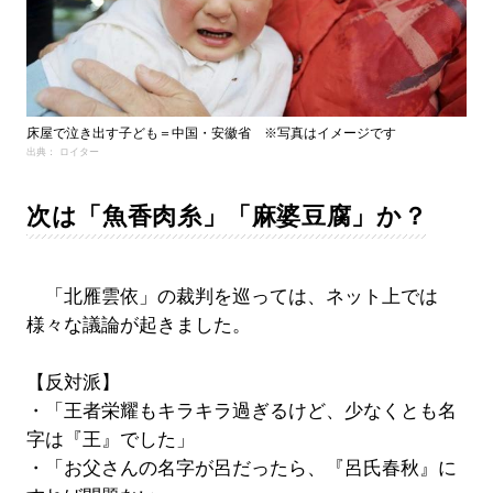
床屋で泣き出す子ども＝中国・安徽省 ※写真はイメージです
出典： ロイター
次は「魚香肉糸」「麻婆豆腐」か？
「北雁雲依」の裁判を巡っては、ネット上では
様々な議論が起きました。
【反対派】
・「王者栄耀もキラキラ過ぎるけど、少なくとも名
字は『王』でした」
・「お父さんの名字が呂だったら、『呂氏春秋』に