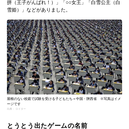
拼（王子がんばれ！）」「○○女王」「白雪公主（白
雪姫）」などがありました。
屋根のない校庭で試験を受ける子どもたち＝中国・陝西省 ※写真はイメ
ージです
出典： ロイター
とうとう出たゲームの名前