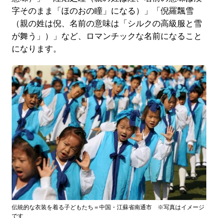
字そのまま「ほのおの瞳」になる）」「倪羅飄雪
（親の姓は倪、名前の意味は「シルクの高級服と雪
が舞う」）」など、ロマンチックな名前になること
になります。
伝統的な衣装を着る子どもたち＝中国・江蘇省南通市 ※写真はイメージ
です