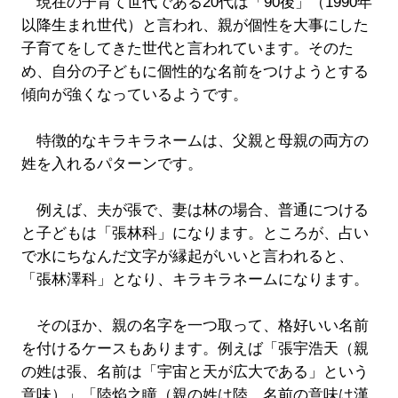
現在の子育て世代である20代は「90後」（1990年
以降生まれ世代）と言われ、親が個性を大事にした
子育てをしてきた世代と言われています。そのた
め、自分の子どもに個性的な名前をつけようとする
傾向が強くなっているようです。
特徴的なキラキラネームは、父親と母親の両方の
姓を入れるパターンです。
例えば、夫が張で、妻は林の場合、普通につける
と子どもは「張林科」になります。ところが、占い
で水にちなんだ文字が縁起がいいと言われると、
「張林澤科」となり、キラキラネームになります。
そのほか、親の名字を一つ取って、格好いい名前
を付けるケースもあります。例えば「張宇浩天（親
の姓は張、名前は「宇宙と天が広大である」という
意味）」「陸焰之瞳（親の姓は陸、名前の意味は漢