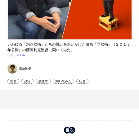
いわゆる「泡沫候補」たちの戦いを追いかけた映画「立候補」（２０１３
年公開）の藤岡利充監督に聞いてみた。
出典：
PIXTA
船崎桜
映画
政治
総選挙
聞いてみた
社会