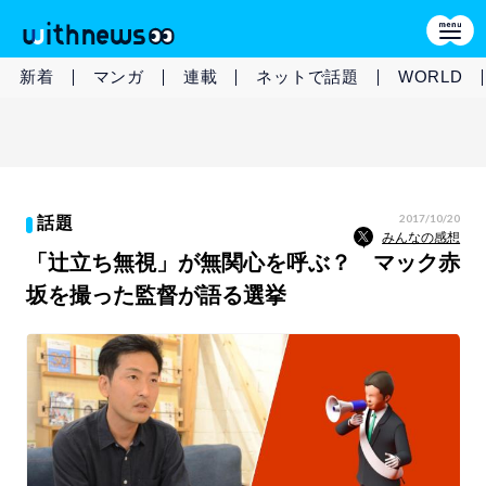
新着
マンガ
連載
ネットで話題
WORLD
2017/10/20
話題
みんなの感想
「辻立ち無視」が無関心を呼ぶ？ マック赤
坂を撮った監督が語る選挙