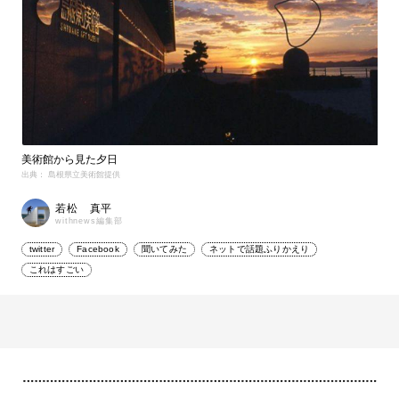
美術館から見た夕日
出典： 島根県立美術館提供
若松 真平
withnews編集部
twitter
Facebook
聞いてみた
ネットで話題ふりかえり
これはすごい