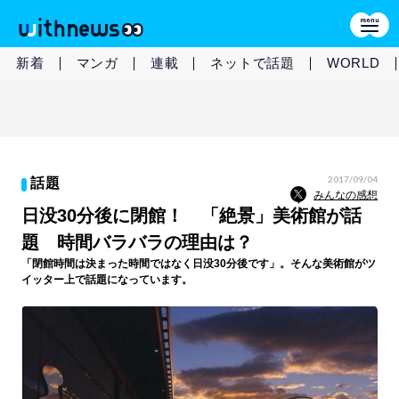
新着
マンガ
連載
ネットで話題
WORLD
2017/09/04
話題
みんなの感想
日没30分後に閉館！ 「絶景」美術館が話
題 時間バラバラの理由は？
「閉館時間は決まった時間ではなく日没30分後です」。そんな美術館がツ
イッター上で話題になっています。