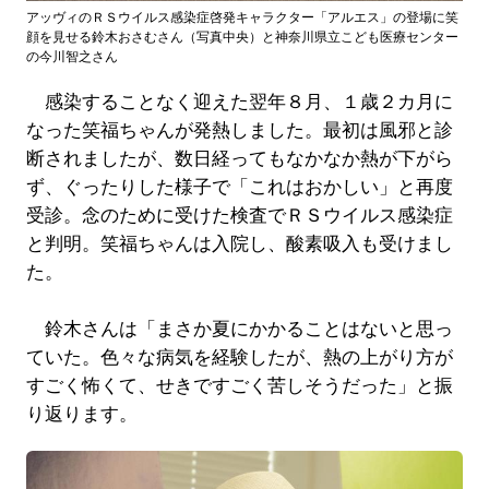
アッヴィのＲＳウイルス感染症啓発キャラクター「アルエス」の登場に笑
顔を見せる鈴木おさむさん（写真中央）と神奈川県立こども医療センター
の今川智之さん
感染することなく迎えた翌年８月、１歳２カ月に
なった笑福ちゃんが発熱しました。最初は風邪と診
断されましたが、数日経ってもなかなか熱が下がら
ず、ぐったりした様子で「これはおかしい」と再度
受診。念のために受けた検査でＲＳウイルス感染症
と判明。笑福ちゃんは入院し、酸素吸入も受けまし
た。
鈴木さんは「まさか夏にかかることはないと思っ
ていた。色々な病気を経験したが、熱の上がり方が
すごく怖くて、せきですごく苦しそうだった」と振
り返ります。