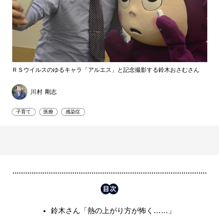
ＲＳウイルスのゆるキャラ「アルエス」と記念撮影する鈴木おさむさん
川村 剛志
子育て
医療
感染症
鈴木さん「熱の上がり方が怖く……」