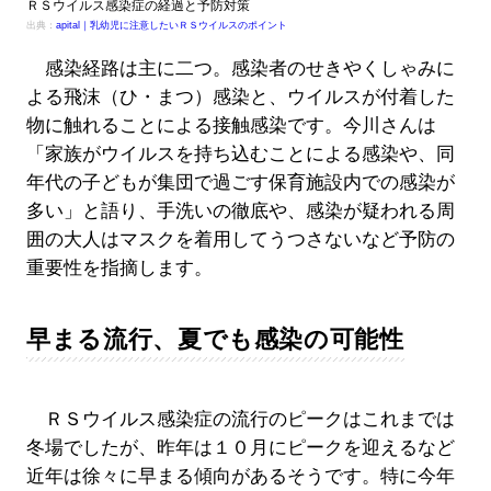
ＲＳウイルス感染症の経過と予防対策
出典：
apital｜乳幼児に注意したいＲＳウイルスのポイント
感染経路は主に二つ。感染者のせきやくしゃみに
よる飛沫（ひ・まつ）感染と、ウイルスが付着した
物に触れることによる接触感染です。今川さんは
「家族がウイルスを持ち込むことによる感染や、同
年代の子どもが集団で過ごす保育施設内での感染が
多い」と語り、手洗いの徹底や、感染が疑われる周
囲の大人はマスクを着用してうつさないなど予防の
重要性を指摘します。
早まる流行、夏でも感染の可能性
ＲＳウイルス感染症の流行のピークはこれまでは
冬場でしたが、昨年は１０月にピークを迎えるなど
近年は徐々に早まる傾向があるそうです。特に今年