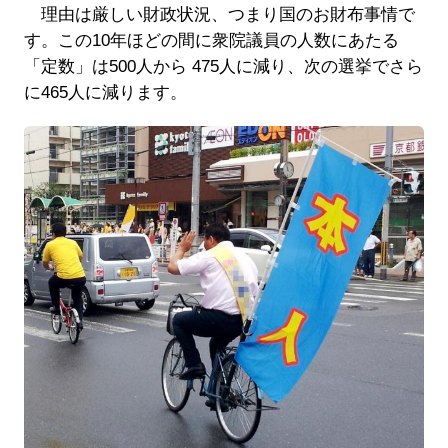
理由は厳しい財政状況、つまり国のお財布事情で
す。この10年ほどの間に衆院議員の人数にあたる
「定数」は500人から 475人に減り、次の選挙でさら
に465人に減ります。