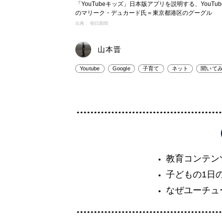
「YouTubeキッズ」日本版アプリを説明する、YouT
のマリーク・デュカード氏＝東京都港区のグーグル
出典： 朝日新聞
山本晋
Youtube
Google
子育て
ネット
聞いて
教育コンテン
子どもの1日
なぜユーチュ