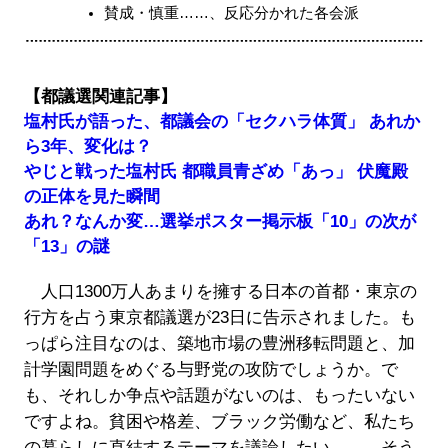
賛成・慎重……、反応分かれた各会派
【都議選関連記事】
塩村氏が語った、都議会の「セクハラ体質」 あれか
ら3年、変化は？
やじと戦った塩村氏 都職員青ざめ「あっ」 伏魔殿
の正体を見た瞬間
あれ？なんか変…選挙ポスター掲示板「10」の次が
「13」の謎
人口1300万人あまりを擁する日本の首都・東京の
行方を占う東京都議選が23日に告示されました。も
っぱら注目なのは、築地市場の豊洲移転問題と、加
計学園問題をめぐる与野党の攻防でしょうか。で
も、それしか争点や話題がないのは、もったいない
ですよね。貧困や格差、ブラック労働など、私たち
の暮らしに直結するテーマを議論したい――。そう