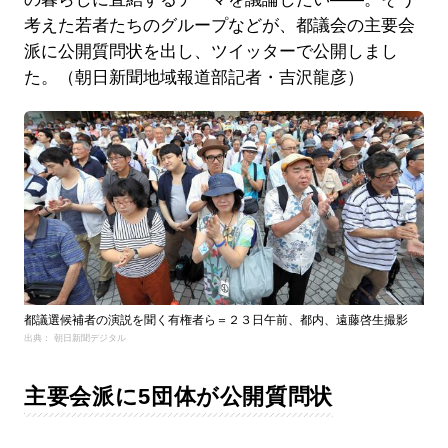
考えた若者たちのグループなどが、都議会の主要会
派に公開質問状を出し、ツイッターで公開しまし
た。（朝日新聞地域報道部記者・吉沢龍彦）
都議選候補者の演説を聞く有権者ら＝２３日午前、都内、遠藤啓生撮影
出典： 朝日新聞デジタル
主要会派に5団体が公開質問状