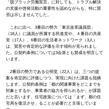
「脱ブラック労働宣言」に対しても、トラブル解決
の支援や啓発活動の重要性を認めながらも、特に賛
否は示しませんでした。
これに比べ、3番目の勢力「東京改革議員団」
（18人）に議員が所属する民進党や、４番目の共産
党（17人）、6番目の生活者ネットワーク（3人）
は、賛意や肯定的な評価を示す傾向が見られまし
た。公契約条例については3会派とも賛成を明言して
います。
2番目の勢力である公明党（22人）は、三つの提
案を肯定的に評価しつつ、実現に向けた課題も指摘
します。公契約条例は「都の関連事業をどこまでを
対象とするか、事業者の協力を得られるか」が課題
だと言います。住宅政策については「まず、都の住
宅局を復活させ」ることが必要だと主張していま