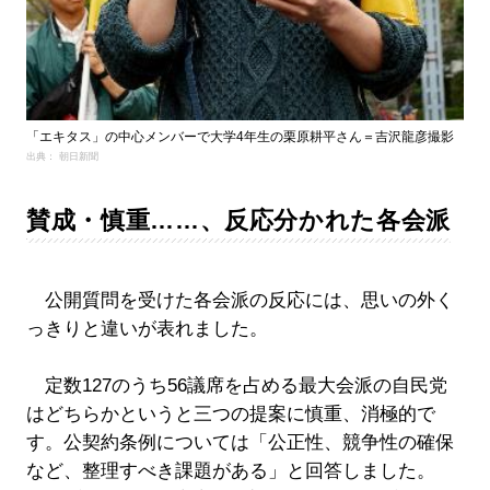
「エキタス」の中心メンバーで大学4年生の栗原耕平さん＝吉沢龍彦撮影
出典： 朝日新聞
賛成・慎重……、反応分かれた各会派
公開質問を受けた各会派の反応には、思いの外く
っきりと違いが表れました。
定数127のうち56議席を占める最大会派の自民党
はどちらかというと三つの提案に慎重、消極的で
す。公契約条例については「公正性、競争性の確保
など、整理すべき課題がある」と回答しました。