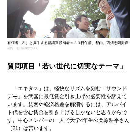
有権者（左）と握手する都議選候補者＝２３日午前、都内、西畑志朗撮影
出典： 朝日新聞デジタル
質問項目「若い世代に切実なテーマ」
「エキタス」は、軽快なリズムを刻む「サウンド
デモ」を武器に最低賃金引き上げの必要性を訴えて
います。貧困や経済格差を解消するには、アルバイ
ト代を含む賃金を引き上げるしかないと思うからで
す。中心メンバーの一人で大学4年生の栗原耕平さん
（21）は言います。