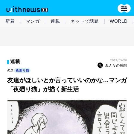
新着
マンガ
連載
ネットで話題
WORLD
2017/05/20
連載
みんなの感想
#10
夜廻り猫
友達がほしいとか言っていいのかな…マンガ
「夜廻り猫」が描く新生活