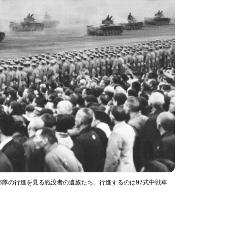
隊の行進を見る戦没者の遺族たち。行進するのは97式中戦車