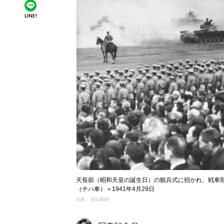
LINE!
天長節（昭和天皇の誕生日）の観兵式に招かれ、戦車部
（チハ車）＝1941年4月29日
出典： 朝日新聞