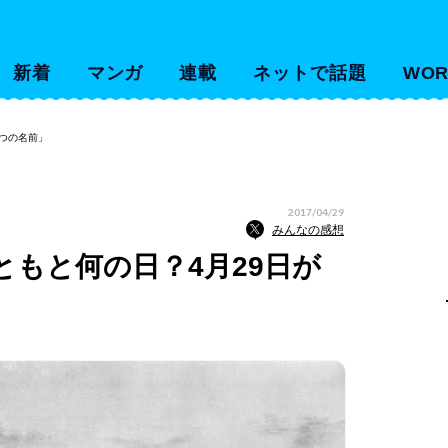
新着
マンガ
連載
ネットで話題
WOR
4つの名前」
2017/04/29
みんなの感想
もと何の日？4月29日が
」