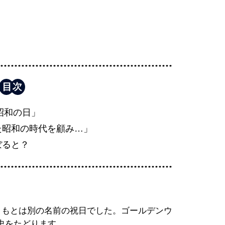
「昭和の日」
た昭和の時代を顧み…」
ぼると？
ともとは別の名前の祝日でした。ゴールデンウ
史をたどります。