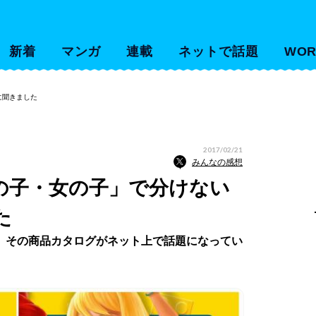
新着
マンガ
連載
ネットで話題
WOR
に聞きました
2017/02/21
みんなの感想
男の子・女の子」で分けない
た
。その商品カタログがネット上で話題になってい