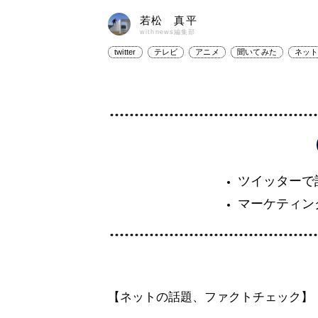
若松 真平
withnews編集部
twitter
テレビ
アニメ
聞いてみた
ネッ
ツイッターで
マーケティン
【ネットの話題、ファクトチェック】