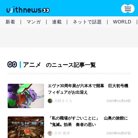
新着
マンガ
連載
ネットで話題
WORLD
アニメ
のニュース記事一覧
エヴァ30周年展が六本木で開幕 巨大初号機
フィギュアがお出迎え
川村さくら
2025年11月14日
「私の職場がすごいことに」 山奥の旅館に
〝鬼滅〟効果 奏者の思い
小川 尭洋
2025年10月07日