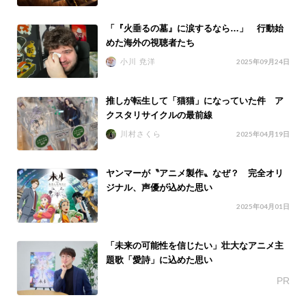
「『火垂るの墓』に涙するなら…」 行動始
めた海外の視聴者たち
小川 尭洋
2025年09月24日
推しが転生して「猫猫」になっていた件 ア
クスタリサイクルの最前線
川村さくら
2025年04月19日
ヤンマーが〝アニメ製作〟なぜ？ 完全オリ
ジナル、声優が込めた思い
2025年04月01日
「未来の可能性を信じたい」壮大なアニメ主
題歌「愛詩」に込めた思い
PR