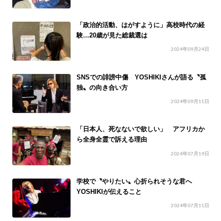
「政治的活動、はがすように」高校時代の経
験…20歳が見た総裁選は
2024年09月24日
SNSでの誹謗中傷 YOSHIKIさんが語る〝孤
独〟の向き合い方
2024年09月11日
「日本人、死なないで欲しい」 アフリカか
ら全身全霊で訴える理由
2024年07月19日
学校で〝やりたい〟心折られそうな君へ
YOSHIKIが伝えること
2024年07月11日