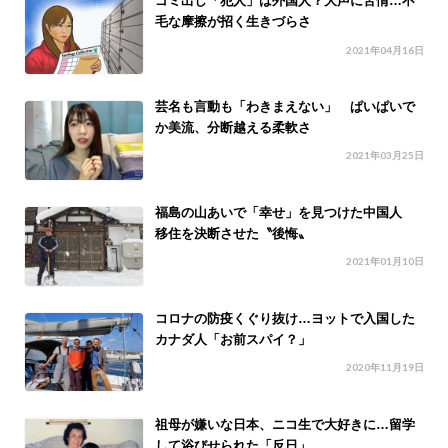
ゴミ出し「犯人」は外国人？大声に苦情…不
毛な摩擦が招く生きづらさ
2021年04月16日
芸名も言動も「わきまえない」 ぱいぱいで
か美流、分断越える柔軟さ
2021年03月25日
福島の山あいで「幸せ」を見つけた中国人
移住を決断させた〝後悔〟
2021年01月10日
コロナの防疫くぐり抜け…ヨットで入国した
カナダ人「お前スパイ？」
2020年11月19日
祖母が嫌いな日本、ニコ生で大好きに…留学
して浴びせられた「反日」