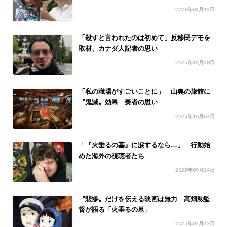
2026年02月13日
「殺すと言われたのは初めて」反移民デモを
取材、カナダ人記者の思い
2025年12月28日
「私の職場がすごいことに」 山奥の旅館に
〝鬼滅〟効果 奏者の思い
2025年10月07日
「『火垂るの墓』に涙するなら…」 行動始
めた海外の視聴者たち
2025年09月24日
〝悲惨〟だけを伝える映画は無力 高畑勲監
督が語る「火垂るの墓」
2025年05月23日