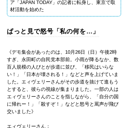
ア「JAPAN TODAY」の記者に転身し、東京で取
材活動を始めた
ぱっと見で怒号「私の何を…」
《デモ集会があったのは、10月26日（日）午後2時
すぎ、永田町の自民党本部前。小雨が降るなか、数
百人規模の人びとが歩道に並び、「移民はいらな
い！」「日本が壊される！」などと声を上げていま
した。エィヴェリーさんがその歩道を抜けて進もう
とすると、彼らの視線が集まりました。一部の人は
エィヴェリーさんのことを指しながら、「自分の国
に帰れー！」「殺すぞ！」などと怒号と罵声が飛び
交いました》
エィヴェリーさん：