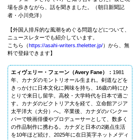
場を歩きながら、話を聞きました。（朝日新聞記
者・小川尭洋）
【外国人排斥的な風潮をめぐる問題などについて、
ニュースレターでも紹介しています。
こちら（
https://asahi-writers.theletter.jp/
）から、無
料で登録できます】
エィヴェリー・フェーン（Avery Fane）：
1981
年、カナダのモントリオール生まれ。剣道などを
きっかけに日本文化に興味を持ち、16歳の時にひ
とりで来日し留学。高校・大学時代を日本で過ご
す。カナダのビクトリア大を経て、立命館アジア
太平洋大（大分）へ。卒業後、カナダのバンクー
バーで映画俳優やプロデューサーとして、数多く
の作品制作に携わる。カナダと日本の2拠点生活
を10年ほど続け、2025年に在日英字ネットメディ