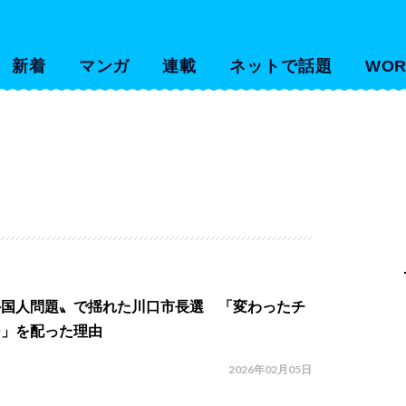
新着
マンガ
連載
ネットで話題
WOR
外国人問題〟で揺れた川口市長選 「変わったチ
シ」を配った理由
2026年02月05日