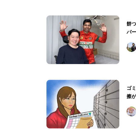
餅
パ
ゴ
擦