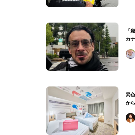
「
カ
異
か