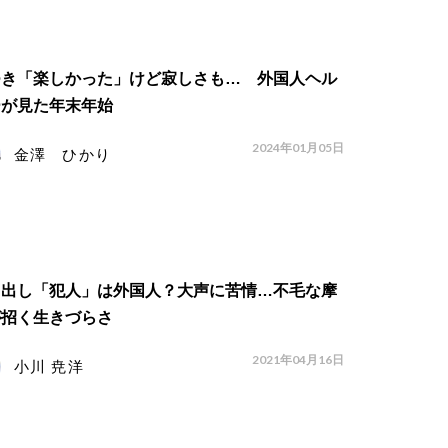
つき「楽しかった」けど寂しさも… 外国人ヘル
ーが見た年末年始
2024年01月05日
金澤 ひかり
ミ出し「犯人」は外国人？大声に苦情…不毛な摩
が招く生きづらさ
2021年04月16日
小川 尭洋