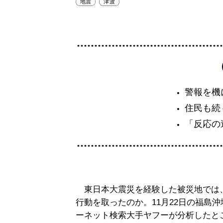
地震
津波
警報を機
住民も続
「反応の
東日本大震災を経験した被災地では
行動を取ったのか。11月22日の福島
ーネット検索大手ヤフーが分析したと