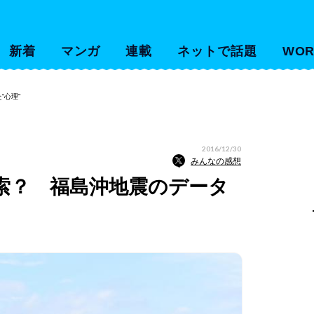
新着
マンガ
連載
ネットで話題
WOR
“心理”
2016/12/30
みんなの感想
索？ 福島沖地震のデータ