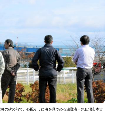
大震災の碑の前で、心配そうに海を見つめる避難者＝気仙沼市本吉