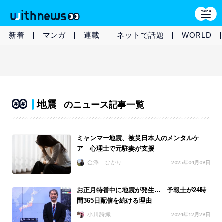
新着
マンガ
連載
ネットで話題
WORLD
地震
のニュース記事一覧
ミャンマー地震、被災日本人のメンタルケ
ア 心理士で元駐妻が支援
金澤 ひかり
2025年04月09日
お正月特番中に地震が発生… 予報士が24時
間365日配信を続ける理由
小川詩織
2024年12月29日