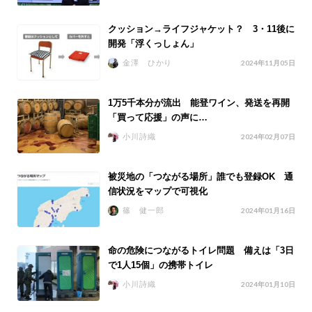
クッション→ライフジャケット？ 3・11後に
開発「浮くっしょん」
金澤 ひかり
2024年11月05日
1万5千本分が流出 能登ワイン、発送を再開
「買って応援」の声に…
小川詩織
2024年02月07日
被災地の「つながる場所」誰でも登録OK 通
信状況をマップで可視化
篠 健一郎
2024年01月16日
命の危険につながるトイレ問題 備えは「3日
で1人15個」の携帯トイレ
小川詩織
2024年01月10日