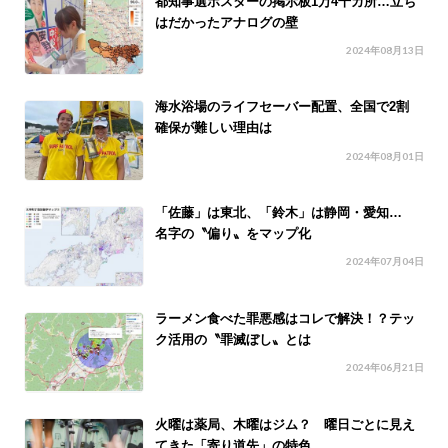
都知事選ポスターの掲示板1万4千カ所…立ち
はだかったアナログの壁
2024年08月13日
海水浴場のライフセーバー配置、全国で2割
確保が難しい理由は
2024年08月01日
「佐藤」は東北、「鈴木」は静岡・愛知…
名字の〝偏り〟をマップ化
2024年07月04日
ラーメン食べた罪悪感はコレで解決！？テッ
ク活用の〝罪滅ぼし〟とは
2024年06月21日
火曜は薬局、木曜はジム？ 曜日ごとに見え
てきた「寄り道先」の特色