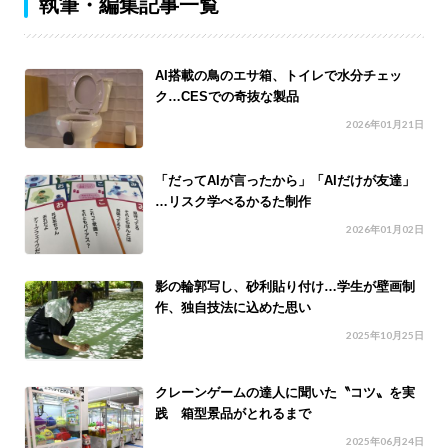
執筆・編集記事一覧
AI搭載の鳥のエサ箱、トイレで水分チェッ
ク…CESでの奇抜な製品
2026年01月21日
「だってAIが言ったから」「AIだけが友達」
…リスク学べるかるた制作
2026年01月02日
影の輪郭写し、砂利貼り付け…学生が壁画制
作、独自技法に込めた思い
2025年10月25日
クレーンゲームの達人に聞いた〝コツ〟を実
践 箱型景品がとれるまで
2025年06月24日